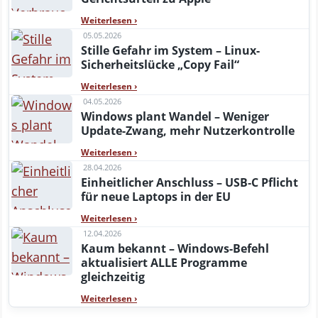
Weiterlesen
›
05.05.2026
Stille Gefahr im System – Linux-
Sicherheitslücke „Copy Fail“
Weiterlesen
›
04.05.2026
Windows plant Wandel – Weniger
Update-Zwang, mehr Nutzerkontrolle
Weiterlesen
›
28.04.2026
Einheitlicher Anschluss – USB‑C Pflicht
für neue Laptops in der EU
Weiterlesen
›
12.04.2026
Kaum bekannt – Windows-Befehl
aktualisiert ALLE Programme
gleichzeitig
Weiterlesen
›