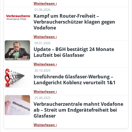
Weiterlesen
›
01.06.2026
Kampf um Router-Freiheit –
Verbraucherschützer klagen gegen
Vodafone
Weiterlesen
›
09.01.2026
Update – BGH bestätigt 24 Monate
Laufzeit bei Glasfaser
Weiterlesen
›
20.10.2025
Irreführende Glasfaser-Werbung –
Landgericht Koblenz verurteilt 1&1
Weiterlesen
›
25.08.2025
Verbraucherzentrale mahnt Vodafone
ab – Streit um Endgerätefreiheit bei
Glasfaser
Weiterlesen
›