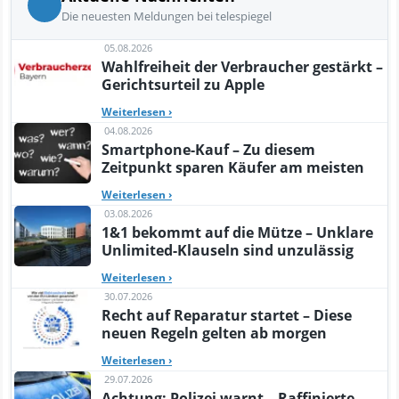
Die neuesten Meldungen bei telespiegel
05.08.2026
Wahlfreiheit der Verbraucher gestärkt –
Gerichtsurteil zu Apple
Weiterlesen
›
04.08.2026
Smartphone-Kauf – Zu diesem
Zeitpunkt sparen Käufer am meisten
Weiterlesen
›
03.08.2026
1&1 bekommt auf die Mütze – Unklare
Unlimited-Klauseln sind unzulässig
Weiterlesen
›
30.07.2026
Recht auf Reparatur startet – Diese
neuen Regeln gelten ab morgen
Weiterlesen
›
29.07.2026
Achtung: Polizei warnt – Raffinierte,