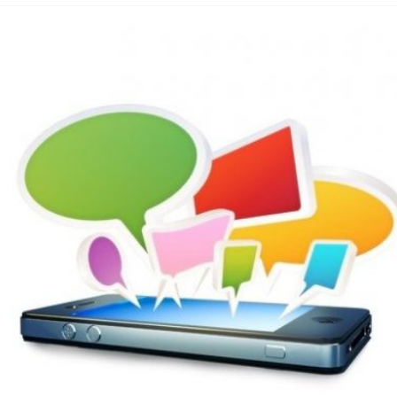
hbar? – Warum viele Beschäftigte nicht abschalten
 Fold 8 & Fold 8 Ultra – Das sind die neuen Modelle
 die Handynummer unsichtbar – Die Benutzernamen kommen
teil – Verbraucherrechte bei Online-Kündigung gestärkt
t näher – Viele setzen trotzdem immer noch auf Kupfernetz