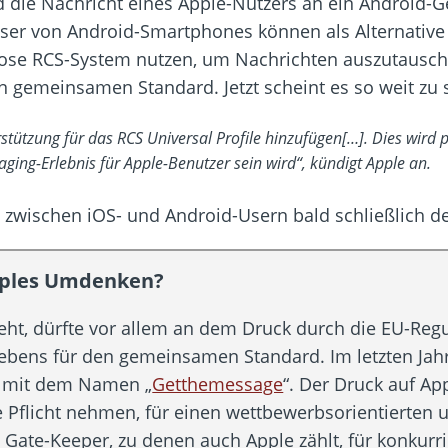
die Nachricht eines Apple-Nutzers an ein Android-G
User von Android-Smartphones können als Alternative
nlose RCS-System nutzen, um Nachrichten auszutausche
 gemeinsamen Standard. Jetzt scheint es so weit zu 
tzung für das RCS Universal Profile hinzufügen[…]. Dies wird pa
aging-Erlebnis für Apple-Benutzer sein wird“, kündigt Apple an.
ft zwischen iOS- und Android-Usern bald schließlich 
Apples Umdenken?
 geht, dürfte vor allem an dem Druck durch die EU-Re
ebens für den gemeinsamen Standard. Im letzten Jahr
 mit dem Namen „
Getthemessage
“. Der Druck auf Ap
e Pflicht nehmen, für einen wettbewerbsorientierten u
h Gate-Keeper, zu denen auch Apple zählt, für konku