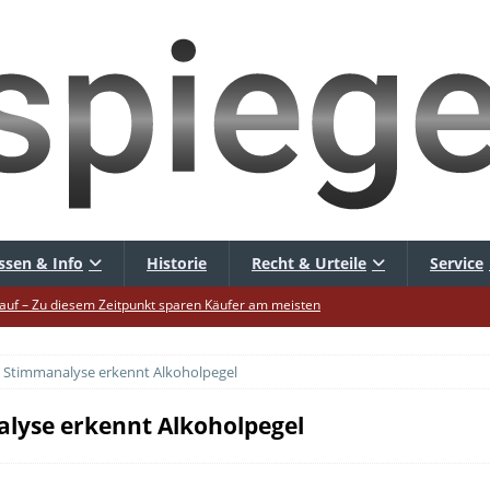
ssen & Info
Historie
Recht & Urteile
Service
uf – Zu diesem Zeitpunkt sparen Käufer am meisten
uf die Mütze – Unklare Unlimited-Klauseln sind unzulässig
Stimmanalyse erkennt Alkoholpegel
tur startet – Diese neuen Regeln gelten ab morgen
 warnt – Raffinierte, neue WhatsApp-Betrugsmasche
yse erkennt Alkoholpegel
hbar? – Warum viele Beschäftigte nicht abschalten