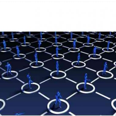
 Fold 8 & Fold 8 Ultra – Das sind die neuen Modelle
 die Handynummer unsichtbar – Die Benutzernamen kommen
teil – Verbraucherrechte bei Online-Kündigung gestärkt
eltweit aktive Phishing-Plattform „Kratos“ – Hunderttausende Opfer
er Verbraucher gestärkt – Gerichtsurteil zu Apple