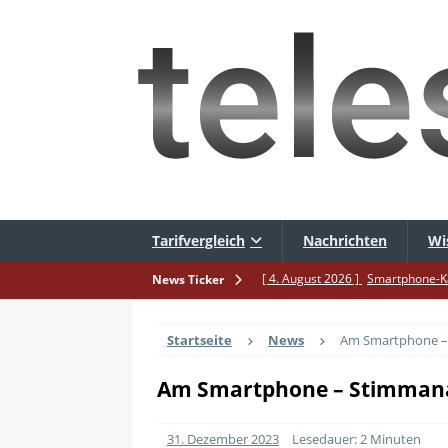
Tarifvergleich
Nachrichten
Wi
[ 4. August 2026 ]
Smartphone-Ka
News Ticker
[ 3. August 2026 ]
1&1 bekommt a
Startseite
News
Am Smartphone – 
[ 30. Juli 2026 ]
Recht auf Repara
[ 29. Juli 2026 ]
Achtung: Polizei
Am Smartphone – Stimmanal
[ 28. Juli 2026 ]
Im Urlaub erreic
31. Dezember 2023
Lesedauer: 2 Minuten