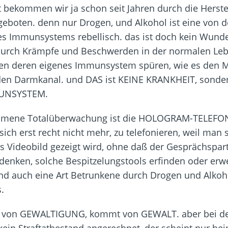
ht bekommen wir ja schon seit Jahren durch die Herst
geboten. denn nur Drogen, und Alkohol ist eine von
 Immunsystems rebellisch. das ist doch kein Wunder
urch Krämpfe und Beschwerden in der normalen Leb
hen deren eigenes Immunsystem spüren, wie es den Mül
 den Darmkanal. und DAS ist KEINE KRANKHEIT, sonde
UNSYSTEM.
mmene Totalüberwachung ist die HOLOGRAM-TELEFONIE.
ich erst recht nicht mehr, zu telefonieren, weil man
es Videobild gezeigt wird, ohne daß der Gesprächsp
denken, solche Bespitzelungstools erfinden oder erwe
ind auch eine Art Betrunkene durch Drogen und Alkoh
.
von GEWALTIGUNG, kommt von GEWALT. aber bei de
in Straftatbestand angerechnet, der scheint nur bei