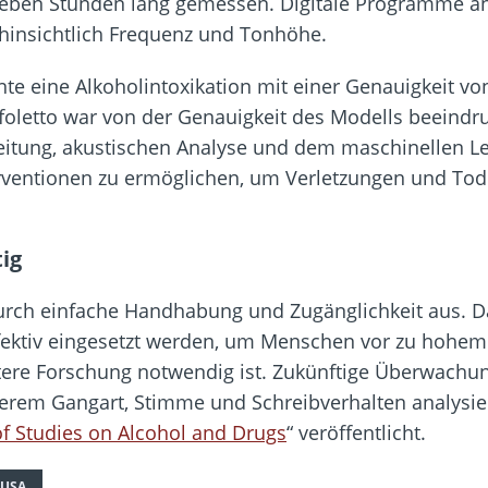
sieben Stunden lang gemessen. Digitale Programme an
insichtlich Frequenz und Tonhöhe.
e eine Alkoholintoxikation mit einer Genauigkeit vo
ffoletto war von der Genauigkeit des Modells beeindru
eitung, akustischen Analyse und dem maschinellen Ler
nterventionen zu ermöglichen, um Verletzungen und Tod
ig
durch einfache Handhabung und Zugänglichkeit aus. 
 effektiv eingesetzt werden, um Menschen vor zu hoh
eitere Forschung notwendig ist. Zukünftige Überwach
rem Gangart, Stimme und Schreibverhalten analysiere
of Studies on Alcohol and Drugs
“ veröffentlicht.
USA