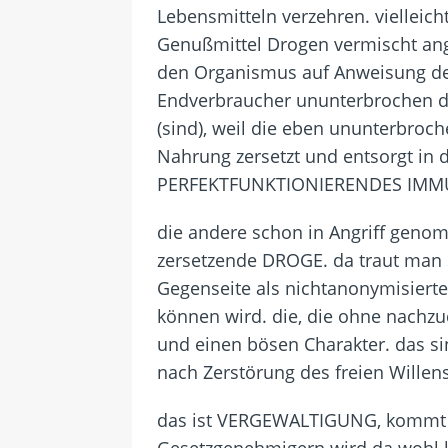
Lebensmitteln verzehren. vielleic
Genußmittel Drogen vermischt an
den Organismus auf Anweisung des
Endverbraucher ununterbrochen d
(sind), weil die eben ununterbroc
Nahrung zersetzt und entsorgt in
PERFEKTFUNKTIONIERENDES IMM
die andere schon in Angriff geno
zersetzende DROGE. da traut man s
Gegenseite als nichtanonymisiert
können wird. die, die ohne nachzu
und einen bösen Charakter. das s
nach Zerstörung des freien Willens
das ist VERGEWALTIGUNG, kommt 
Gesetzgenehmigern wird da wohl ke