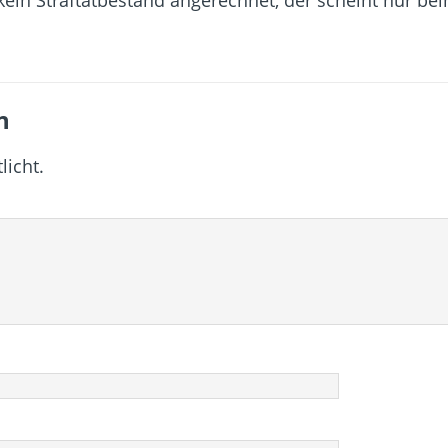
n
licht.