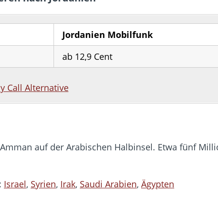
Jordanien Mobilfunk
ab 12,9 Cent
by Call Alternative
t Amman auf der Arabischen Halbinsel. Etwa fünf Mil
:
Israel
,
Syrien
,
Irak
,
Saudi Arabien
,
Ägypten