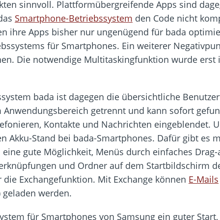
kten sinnvoll. Plattformübergreifende Apps sind da
 das
Smartphone-Betriebssystem
den Code nicht kompl
en ihre Apps bisher nur ungenügend für bada optimier
bssystems für Smartphones. Ein weiterer Negativpun
nen. Die notwendige Multitaskingfunktion wurde erst i
ssystem bada ist dagegen die übersichtliche Benutzer
om Anwendungsbereich getrennt und kann sofort gefu
lefonieren, Kontakte und Nachrichten eingeblendet. U
en Akku-Stand bei bada-Smartphones. Dafür gibt es m
eine gute Möglichkeit, Menüs durch einfaches Drag-an
e Verknüpfungen und Ordner auf dem Startbildschirm 
für die Exchangefunktion. Mit Exchange können
E-Mails
) geladen werden.
stem für Smartphones von Samsung ein guter Start, a