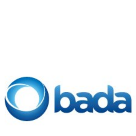
hbar? – Warum viele Beschäftigte nicht abschalten
 Fold 8 & Fold 8 Ultra – Das sind die neuen Modelle
 die Handynummer unsichtbar – Die Benutzernamen kommen
teil – Verbraucherrechte bei Online-Kündigung gestärkt
t näher – Viele setzen trotzdem immer noch auf Kupfernetz