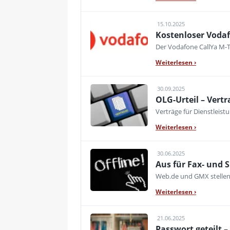
15.10.2025
Kostenloser Voda
Der Vodafone CallYa M-T
Weiterlesen
›
30.09.2025
OLG-Urteil – Vert
Verträge für Dienstleis
Weiterlesen
›
30.06.2025
Aus für Fax- und
Web.de und GMX stellen 
Weiterlesen
›
21.06.2025
Passwort geteilt 