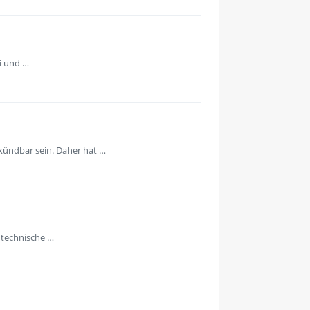
i und …
kündbar sein. Daher hat …
 technische …