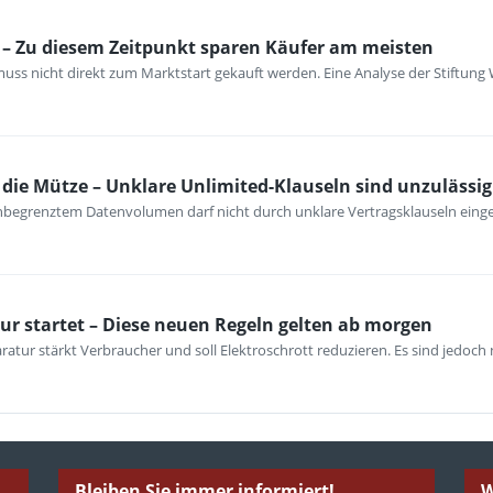
– Zu diesem Zeitpunkt sparen Käufer am meisten
ss nicht direkt zum Marktstart gekauft werden. Eine Analyse der Stiftung 
ie Mütze – Unklare Unlimited-Klauseln sind unzulässig
unbegrenztem Datenvolumen darf nicht durch unklare Vertragsklauseln ein
ur startet – Diese neuen Regeln gelten ab morgen
atur stärkt Verbraucher und soll Elektroschrott reduzieren. Es sind jedoch n
Bleiben Sie immer informiert!
W