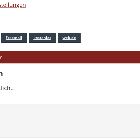
stellungen
Freemail
kostenlos
web.de
r
n
licht.