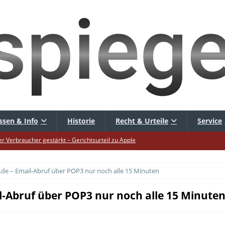
ssen & Info
Historie
Recht & Urteile
Service
er Verbraucher gestärkt – Gerichtsurteil zu Apple
uf – Zu diesem Zeitpunkt sparen Käufer am meisten
de – Email-Abruf über POP3 nur noch alle 15 Minuten
uf die Mütze – Unklare Unlimited-Klauseln sind unzulässig
tur startet – Diese neuen Regeln gelten ab morgen
l-Abruf über POP3 nur noch alle 15 Minute
 warnt – Raffinierte, neue WhatsApp-Betrugsmasche