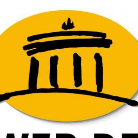
hbar? – Warum viele Beschäftigte nicht abschalten
 Fold 8 & Fold 8 Ultra – Das sind die neuen Modelle
 die Handynummer unsichtbar – Die Benutzernamen kommen
teil – Verbraucherrechte bei Online-Kündigung gestärkt
t näher – Viele setzen trotzdem immer noch auf Kupfernetz