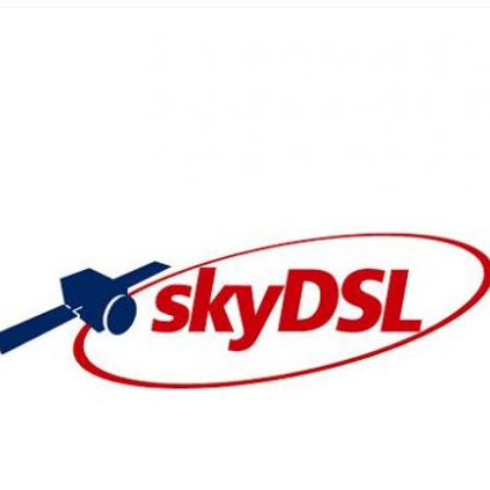
hbar? – Warum viele Beschäftigte nicht abschalten
 Fold 8 & Fold 8 Ultra – Das sind die neuen Modelle
 die Handynummer unsichtbar – Die Benutzernamen kommen
teil – Verbraucherrechte bei Online-Kündigung gestärkt
t näher – Viele setzen trotzdem immer noch auf Kupfernetz