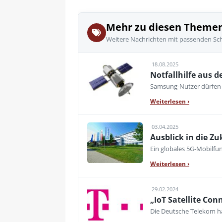
Mehr zu diesen Theme
Weitere Nachrichten mit passenden Sc
18.08.2025
Notfallhilfe aus 
Samsung-Nutzer dürfen s
Weiterlesen
›
03.04.2025
Ausblick in die Zu
Ein globales 5G-Mobilfun
Weiterlesen
›
29.02.2024
„IoT Satellite Con
Die Deutsche Telekom hat