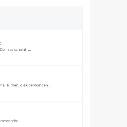
t
 Denn es scheint, …
nische Hürden, die überwunden …
rrestrische …