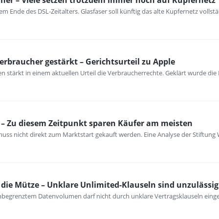
her – Viele setzen trotzdem immer noch auf Kupfernetz
m Ende des DSL-Zeitalters. Glasfaser soll künftig das alte Kupfernetz vollst
erbraucher gestärkt – Gerichtsurteil zu Apple
 stärkt in einem aktuellen Urteil die Verbraucherrechte. Geklärt wurde die
– Zu diesem Zeitpunkt sparen Käufer am meisten
ss nicht direkt zum Marktstart gekauft werden. Eine Analyse der Stiftung 
ie Mütze – Unklare Unlimited-Klauseln sind unzulässig
unbegrenztem Datenvolumen darf nicht durch unklare Vertragsklauseln ein