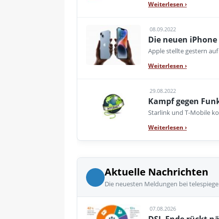
Weiterlesen
›
08.09.2022
Die neuen iPhone
Apple stellte gestern a
Weiterlesen
›
29.08.2022
Kampf gegen Funkl
Starlink und T-Mobile ko
Weiterlesen
›
Aktuelle Nachrichten
Die neuesten Meldungen bei telespiege
07.08.2026