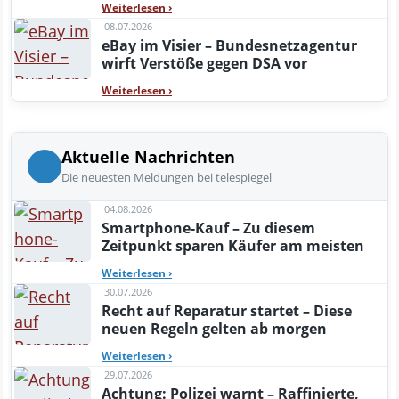
Weiterlesen
›
08.07.2026
eBay im Visier – Bundesnetzagentur
wirft Verstöße gegen DSA vor
Weiterlesen
›
Aktuelle Nachrichten
Die neuesten Meldungen bei telespiegel
04.08.2026
Smartphone-Kauf – Zu diesem
Zeitpunkt sparen Käufer am meisten
Weiterlesen
›
30.07.2026
Recht auf Reparatur startet – Diese
neuen Regeln gelten ab morgen
Weiterlesen
›
29.07.2026
Achtung: Polizei warnt – Raffinierte,