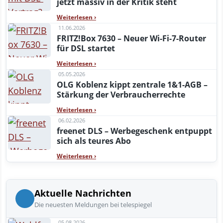
jetzt massiv in der Kritik steht
Weiterlesen
›
11.06.2026
FRITZ!Box 7630 – Neuer Wi-Fi-7-Router
für DSL startet
Weiterlesen
›
05.05.2026
OLG Koblenz kippt zentrale 1&1-AGB –
Stärkung der Verbraucherrechte
Weiterlesen
›
06.02.2026
freenet DLS – Werbegeschenk entpuppt
sich als teures Abo
Weiterlesen
›
Aktuelle Nachrichten
Die neuesten Meldungen bei telespiegel
05.08.2026