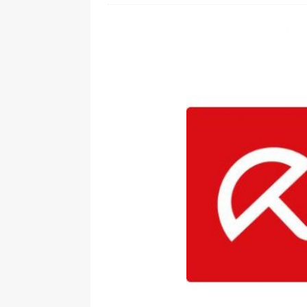
[ 28. Juli 2026 ]
Im Urlaub erreic
[ 24. Juli 2026 ]
Samsung Galaxy Z
[ 22. Juli 2026 ]
WhatsApp macht
[ 21. Juli 2026 ]
Wichtiges BGH-Ur
[ 7. August 2026 ]
DSL-Ende rück