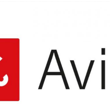
hbar? – Warum viele Beschäftigte nicht abschalten
 Fold 8 & Fold 8 Ultra – Das sind die neuen Modelle
 die Handynummer unsichtbar – Die Benutzernamen kommen
teil – Verbraucherrechte bei Online-Kündigung gestärkt
t näher – Viele setzen trotzdem immer noch auf Kupfernetz