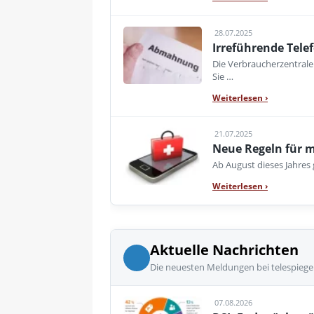
28.07.2025
Irreführende Tele
Die Verbraucherzentrale
Sie …
Weiterlesen
›
21.07.2025
Neue Regeln für m
Ab August dieses Jahres 
Weiterlesen
›
Aktuelle Nachrichten
Die neuesten Meldungen bei telespiege
07.08.2026