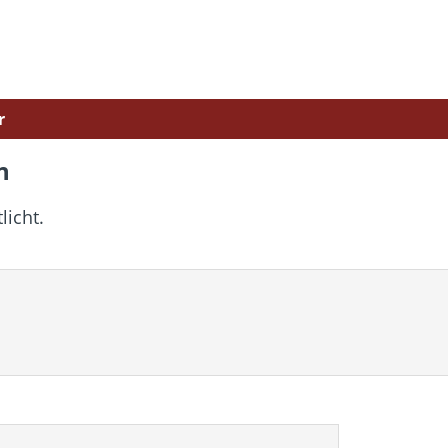
r
n
licht.