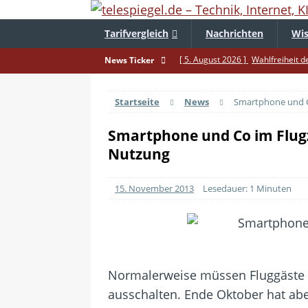
Tarifvergleich
Nachrichten
Wis
[ 5. August 2026 ]
Wahlfreiheit d
News Ticker
[ 4. August 2026 ]
Smartphone-Ka
Startseite
News
Smartphone und C
[ 3. August 2026 ]
1&1 bekommt au
[ 30. Juli 2026 ]
Recht auf Repara
Smartphone und Co im Flugz
Nutzung
[ 29. Juli 2026 ]
Achtung: Polizei
[ 28. Juli 2026 ]
Im Urlaub erreich
15. November 2013
Lesedauer: 1 Minuten
[ 24. Juli 2026 ]
Samsung Galaxy Z 
[ 22. Juli 2026 ]
WhatsApp macht 
[ 21. Juli 2026 ]
Wichtiges BGH-Ur
[ 20. Juli 2026 ]
BKA zerschlägt we
Normalerweise müssen Fluggäste i
ausschalten. Ende Oktober hat ab
betroffen