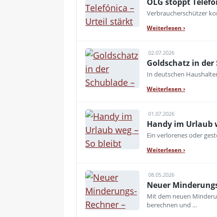
OLG stoppt Telefó
Verbraucherschützer kon
Weiterlesen
›
02.07.2026
Goldschatz in der
In deutschen Haushalte
Weiterlesen
›
01.07.2026
Handy im Urlaub w
Ein verlorenes oder ges
Weiterlesen
›
08.05.2026
Neuer Minderungs
Mit dem neuen Minderu
berechnen und …