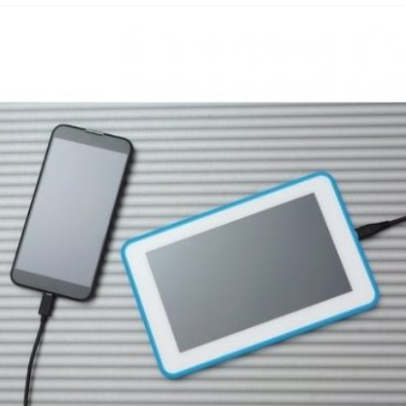
 Fold 8 & Fold 8 Ultra – Das sind die neuen Modelle
 die Handynummer unsichtbar – Die Benutzernamen kommen
teil – Verbraucherrechte bei Online-Kündigung gestärkt
eltweit aktive Phishing-Plattform „Kratos“ – Hunderttausende Opfer
er Verbraucher gestärkt – Gerichtsurteil zu Apple