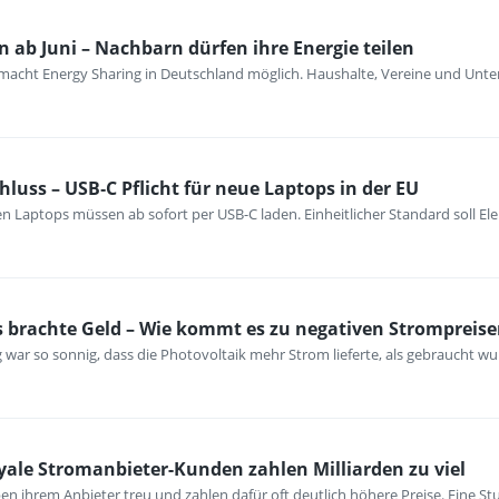
 ab Juni – Nachbarn dürfen ihre Energie teilen
macht Energy Sharing in Deutschland möglich. Haushalte, Vereine und Unt
hluss – USB‑C Pflicht für neue Laptops in der EU
n Laptops müssen ab sofort per USB-C laden. Einheitlicher Standard soll El
 brachte Geld – Wie kommt es zu negativen Strompreis
war so sonnig, dass die Photovoltaik mehr Strom lieferte, als gebraucht wu
oyale Stromanbieter-Kunden zahlen Milliarden zu viel
n ihrem Anbieter treu und zahlen dafür oft deutlich höhere Preise. Eine St