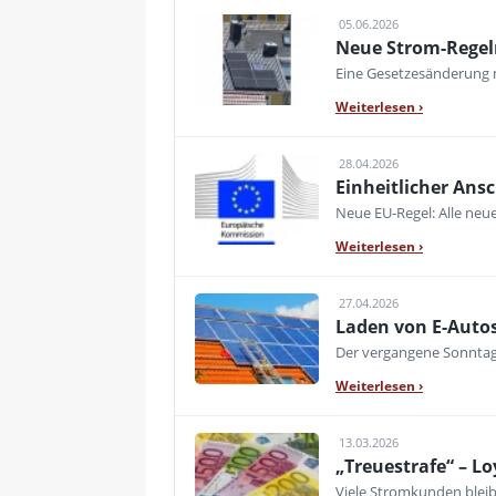
05.06.2026
Neue Strom-Regeln
Eine Gesetzesänderung 
Weiterlesen
›
28.04.2026
Einheitlicher Ansc
Neue EU-Regel: Alle neue
Weiterlesen
›
27.04.2026
Laden von E-Autos
Der vergangene Sonntag 
Weiterlesen
›
13.03.2026
„Treuestrafe“ – L
Viele Stromkunden bleibe