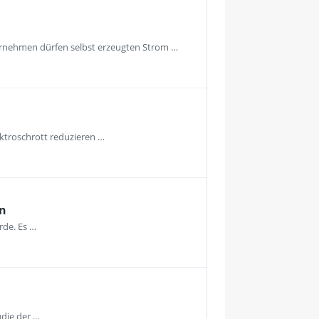
ernehmen dürfen selbst erzeugten Strom …
ektroschrott reduzieren …
en
rde. Es …
udie der …