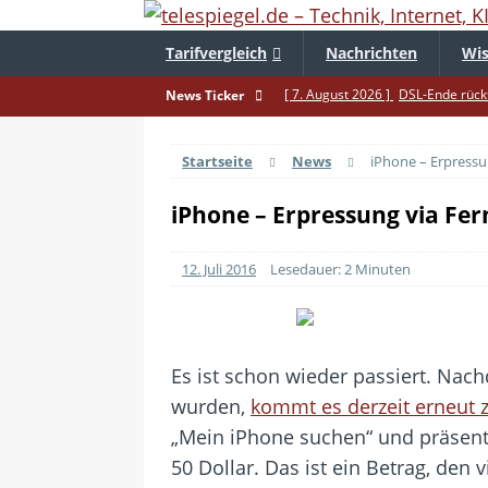
Tarifvergleich
Nachrichten
Wis
[ 7. August 2026 ]
DSL-Ende rückt
News Ticker
[ 5. August 2026 ]
Wahlfreiheit d
Startseite
News
iPhone – Erpressu
[ 4. August 2026 ]
Smartphone-Ka
[ 3. August 2026 ]
1&1 bekommt au
iPhone – Erpressung via Fer
[ 30. Juli 2026 ]
Recht auf Repara
12. Juli 2016
Lesedauer: 2 Minuten
[ 29. Juli 2026 ]
Achtung: Polizei
[ 28. Juli 2026 ]
Im Urlaub erreich
[ 24. Juli 2026 ]
Samsung Galaxy Z 
Es ist schon wieder passiert. Nac
[ 22. Juli 2026 ]
WhatsApp macht 
wurden,
kommt es derzeit erneut 
[ 21. Juli 2026 ]
Wichtiges BGH-Ur
„Mein iPhone suchen“ und präsent
50 Dollar. Das ist ein Betrag, den 