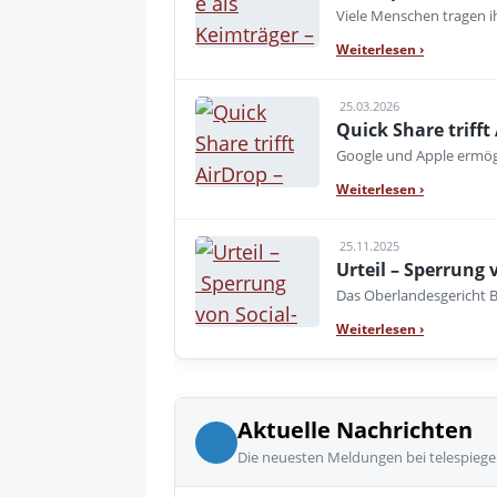
Viele Menschen tragen i
Weiterlesen
›
25.03.2026
Quick Share trifft
Google und Apple ermög
Weiterlesen
›
25.11.2025
Urteil – Sperrung
Das Oberlandesgericht B
Weiterlesen
›
Aktuelle Nachrichten
Die neuesten Meldungen bei telespiege