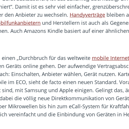
ert“. Damit ist es sehr viel einfacher, grenzüberschr
er den Anbieter zu wechseln.
Handyverträge
bleiben a
bilfunkanbietern
und Herstellern ist auch als Gegen
hen. Auch Amazons Kindle basiert auf einer ähnliche
M einen „Durchbruch für das weltweite
mobile Interne
en Geräts online gehen. Der aufwendige Vertragsabsc
nfach: Einschalten, Anbieter wählen, Gerät nutzen. Ka
bile im ECO, sieht de facto einen neuen Standard. Vor
igt sind, mit Samsung und Apple einigen. Gelingt das, 
t dabei die völlig neue Direktkommunikation von Ger
er Mikrowellen bis hin zum eCall-System für Kraft
ich vereinfacht und die Einbindung von Geräten in H