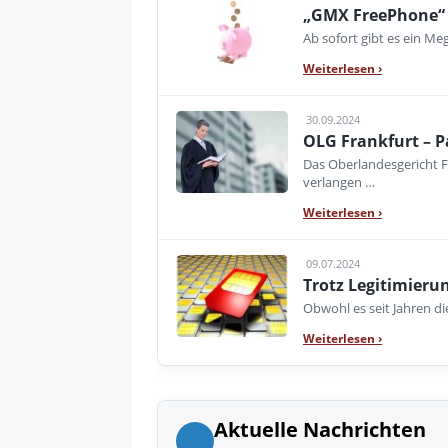
„GMX FreePhone“ 
Ab sofort gibt es ein M
Weiterlesen
›
30.09.2024
OLG Frankfurt – P
Das Oberlandesgericht F
verlangen …
Weiterlesen
›
09.07.2024
Trotz Legitimieru
Obwohl es seit Jahren di
Weiterlesen
›
Aktuelle Nachrichten