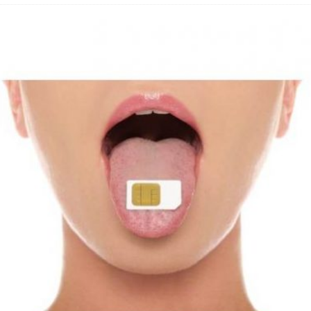
hbar? – Warum viele Beschäftigte nicht abschalten
 Fold 8 & Fold 8 Ultra – Das sind die neuen Modelle
 die Handynummer unsichtbar – Die Benutzernamen kommen
teil – Verbraucherrechte bei Online-Kündigung gestärkt
t näher – Viele setzen trotzdem immer noch auf Kupfernetz