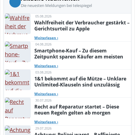
Die neuesten Meldungen bei telespiegel
05.08.2026
Wahlfreiheit der Verbraucher gestärkt –
Gerichtsurteil zu Apple
Weiterlesen
›
04.08.2026
Smartphone-Kauf – Zu diesem
Zeitpunkt sparen Käufer am meisten
Weiterlesen
›
03.08.2026
1&1 bekommt auf die Mütze – Unklare
Unlimited-Klauseln sind unzulässig
Weiterlesen
›
30.07.2026
Recht auf Reparatur startet – Diese
neuen Regeln gelten ab morgen
Weiterlesen
›
29.07.2026
Achtung: Polizei warnt – Raffinierte,