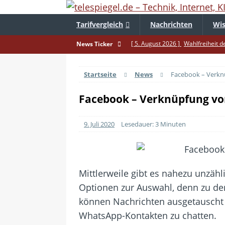
Tarifvergleich
Nachrichten
Wis
[ 5. August 2026 ]
Wahlfreiheit d
News Ticker
[ 4. August 2026 ]
Smartphone-Ka
Startseite
News
Facebook – Verkn
[ 3. August 2026 ]
1&1 bekommt au
[ 30. Juli 2026 ]
Recht auf Repara
Facebook – Verknüpfung vo
[ 29. Juli 2026 ]
Achtung: Polizei
9. Juli 2020
Lesedauer: 3 Minuten
[ 28. Juli 2026 ]
Im Urlaub erreich
[ 24. Juli 2026 ]
Samsung Galaxy Z 
[ 22. Juli 2026 ]
WhatsApp macht 
Mittlerweile gibt es nahezu unzäh
[ 21. Juli 2026 ]
Wichtiges BGH-Ur
Optionen zur Auswahl, denn zu de
[ 20. Juli 2026 ]
BKA zerschlägt we
können Nachrichten ausgetauscht 
WhatsApp-Kontakten zu chatten.
betroffen