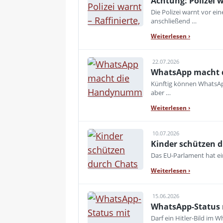
Achtung: Polizei 
Die Polizei warnt vor e
anschließend …
Weiterlesen
›
22.07.2026
WhatsApp macht 
Künftig können WhatsAp
aber …
Weiterlesen
›
10.07.2026
Kinder schützen d
Das EU-Parlament hat e
Weiterlesen
›
15.06.2026
WhatsApp-Status m
Darf ein Hitler-Bild im 