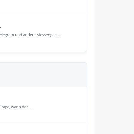
r
, Telegram und andere Messenger. …
 Frage, wann der …