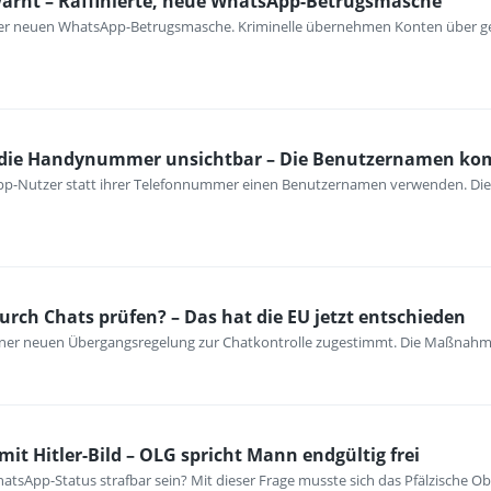
warnt – Raffinierte, neue WhatsApp-Betrugsmasche
iner neuen WhatsApp-Betrugsmasche. Kriminelle übernehmen Konten über ge
die Handynummer unsichtbar – Die Benutzernamen k
p-Nutzer statt ihrer Telefonnummer einen Benutzernamen verwenden. Die N
urch Chats prüfen? – Das hat die EU jetzt entschieden
iner neuen Übergangsregelung zur Chatkontrolle zugestimmt. Die Maßnahm
it Hitler-Bild – OLG spricht Mann endgültig frei
WhatsApp-Status strafbar sein? Mit dieser Frage musste sich das Pfälzische 