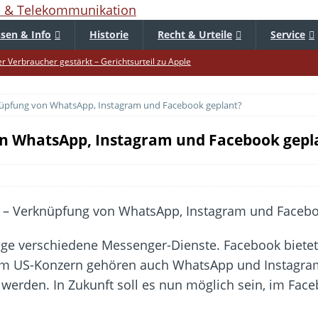
sen & Info
Historie
Recht & Urteile
Service
er Verbraucher gestärkt – Gerichtsurteil zu Apple
uf – Zu diesem Zeitpunkt sparen Käufer am meisten
üpfung von WhatsApp, Instagram und Facebook geplant?
f die Mütze – Unklare Unlimited-Klauseln sind unzulässig
tur startet – Diese neuen Regeln gelten ab morgen
n WhatsApp, Instagram und Facebook gepl
 warnt – Raffinierte, neue WhatsApp-Betrugsmasche
bar? – Warum viele Beschäftigte nicht abschalten
Fold 8 & Fold 8 Ultra – Das sind die neuen Modelle
die Handynummer unsichtbar – Die Benutzernamen kommen
lige verschiedene Messenger-Dienste. Facebook biete
teil – Verbraucherrechte bei Online-Kündigung gestärkt
m US-Konzern gehören auch WhatsApp und Instagram.
ltweit aktive Phishing-Plattform „Kratos“ – Hunderttausende Opfer
werden. In Zukunft soll es nun möglich sein, im Fa