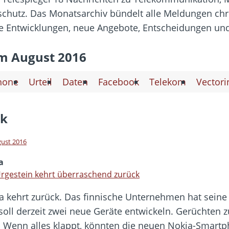
 Fold 8 & Fold 8 Ultra – Das sind die neuen Modelle
schutz. Das Monatsarchiv bündelt alle Meldungen chr
 die Handynummer unsichtbar – Die Benutzernamen kommen
e Entwicklungen, neue Angebote, Entscheidungen und
teil – Verbraucherrechte bei Online-Kündigung gestärkt
eltweit aktive Phishing-Plattform „Kratos“ – Hunderttausende Opfer
m August 2016
hone
Urteil
Daten
Facebook
Telekom
Vectori
er Verbraucher gestärkt – Gerichtsurteil zu Apple
ck
gust 2016
a
rgestein kehrt überraschend zurück
a kehrt zurück. Das finnische Unternehmen hat sein
soll derzeit zwei neue Geräte entwickeln. Gerüchten 
 Wenn alles klappt, könnten die neuen Nokia-Smart