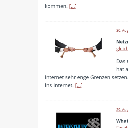
kommen.
[…]
30. Au
Netz
gleic
Das 
hat 
Internet sehr enge Grenzen setzen
ins Internet.
[…]
29. Au
What
Faceb