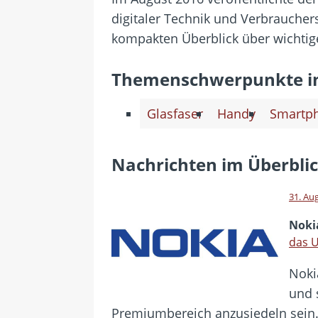
[ 24. Juli 2026 ]
Samsung Galaxy Z
digitaler Technik und Verbraucher
[ 22. Juli 2026 ]
WhatsApp macht
kompakten Überblick über wichtig
[ 21. Juli 2026 ]
Wichtiges BGH-Ur
[ 20. Juli 2026 ]
BKA zerschlägt w
Themenschwerpunkte i
betroffen
Glasfaser
Handy
Smartp
[ 5. August 2026 ]
Wahlfreiheit d
Nachrichten im Überbli
31. Au
Noki
das U
Noki
und 
Premiumbereich anzusiedeln sein.