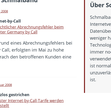
 Fold 8 & Fold 8 Ultra – Das sind die neuen Modelle
Über S
 die Handynummer unsichtbar – Die Benutzernamen kommen
i 2008
Schmalban
teil – Verbraucherrechte bei Online-Kündigung gestärkt
net-by-Call
Internetve
eltweit aktive Phishing-Plattform „Kratos“ – Hunderttausende Opfer
chtlicher Abrechnungsfehler beim
Datenüber
ter Germany by Call
weniger ha
rund eines Abrechnungsfehlers bei
er Verbraucher gestärkt – Gerichtsurteil zu Apple
Technolog
Call, erfolgten im Mai zu hohe
immer noc
rach den betroffenen Kunden eine
verwendet
ist norma
unzuverlä
ist.
nuar 2008
zlos gestrichen
ter Internet-by-Call-Tarife werden
stellt