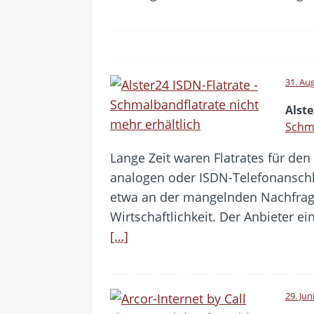
31. Au
Alste
Schma
Lange Zeit waren Flatrates für de
analogen oder ISDN-Telefonanschlus
etwa an der mangelnden Nachfrag
Wirtschaftlichkeit. Der Anbieter e
[…]
29. Jun