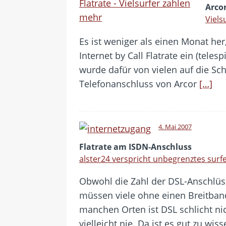
Arcor
Viels
Es ist weniger als einen Monat her,
Internet by Call Flatrate ein (tel
wurde dafür von vielen auf die Sch
Telefonanschluss von Arcor
[…]
4. Mai 2007
Flatrate am ISDN-Anschluss
alster24 verspricht unbegrenztes surf
Obwohl die Zahl der DSL-Anschlüsse
müssen viele ohne einen Breitba
manchen Orten ist DSL schlicht nich
vielleicht nie. Da ist es gut zu wis