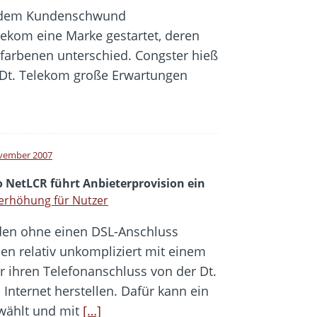
dem Kundenschwund
lekom eine Marke gestartet, deren
arbenen unterschied. Congster hieß
r Dt. Telekom große Erwartungen
vember 2007
o NetLCR führt Anbieterprovision ein
erhöhung für Nutzer
en ohne einen DSL-Anschluss
en relativ unkompliziert mit einem
 ihren Telefonanschluss von der Dt.
nternet herstellen. Dafür kann ein
ewählt und mit
[…]