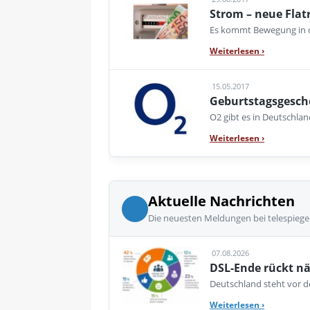
Strom – neue Flatr
Es kommt Bewegung in de
Weiterlesen
›
15.05.2017
Geburtstagsgesche
O2 gibt es in Deutschlan
Weiterlesen
›
Aktuelle Nachrichten
Die neuesten Meldungen bei telespiege
07.08.2026
DSL-Ende rückt nä
Deutschland steht vor de
Weiterlesen
›