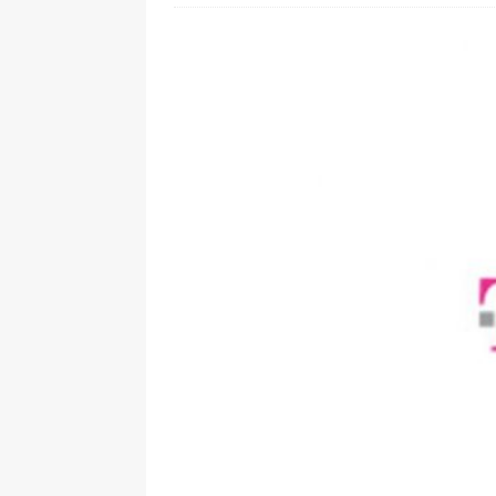
[ 28. Juli 2026 ]
Im Urlaub erreic
[ 24. Juli 2026 ]
Samsung Galaxy Z
[ 22. Juli 2026 ]
WhatsApp macht
[ 21. Juli 2026 ]
Wichtiges BGH-Ur
[ 7. August 2026 ]
DSL-Ende rück