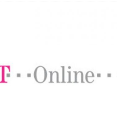
hbar? – Warum viele Beschäftigte nicht abschalten
 Fold 8 & Fold 8 Ultra – Das sind die neuen Modelle
 die Handynummer unsichtbar – Die Benutzernamen kommen
teil – Verbraucherrechte bei Online-Kündigung gestärkt
t näher – Viele setzen trotzdem immer noch auf Kupfernetz