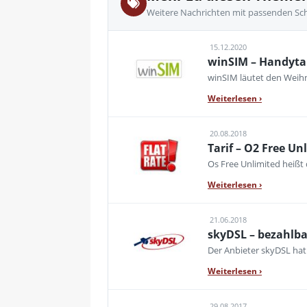
Weitere Nachrichten mit passenden Sc
15.12.2020
winSIM – Handyta
winSIM läutet den Weihna
Weiterlesen
›
20.08.2018
Tarif – O2 Free U
Os Free Unlimited heißt
Weiterlesen
›
21.06.2018
skyDSL – bezahlba
Der Anbieter skyDSL hat
Weiterlesen
›
29.08.2017