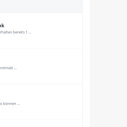
nk
rhalten bereits 1 …
erstmals …
uro können …