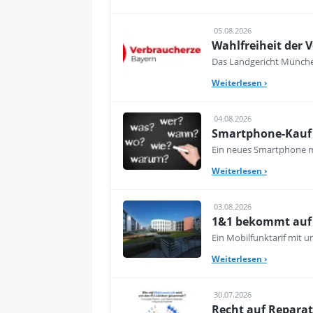
05.08.2026
Wahlfreiheit der V
Das Landgericht München
Weiterlesen
›
04.08.2026
Smartphone-Kauf 
Ein neues Smartphone mu
Weiterlesen
›
03.08.2026
1&1 bekommt auf d
Ein Mobilfunktarif mit 
Weiterlesen
›
30.07.2026
Recht auf Reparat