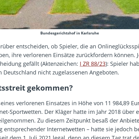
Bundesgerichtshof in Karlsruhe
ber entscheiden, ob Spieler, die an Onlineglücksspi
n, ihre verlorenen Einsätze zurückfordern können. Je
heidung gefällt (Aktenzeichen:
I ZR 88/23
): Spieler h
 in Deutschland nicht zugelassenen Angeboten.
tsstreit gekommen?
 seines verlorenen Einsatzes in Höhe von 11 984,89 E
rnet-Sportwetten. Der Kläger hatte im Jahr 2018 über
ilgenommen. Zu diesem Zeitpunkt besaß der Anbieter
 entsprechender Internetwetten – hatte sie jedoch be
seit dem 1. Juli 2021 legal, denn an diesem Tag trat 