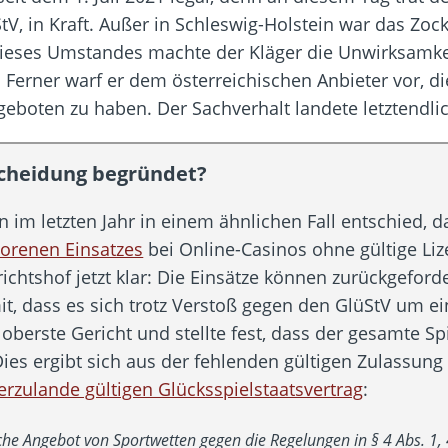
StV, in Kraft. Außer in Schleswig-Holstein war das Zoc
ieses Umstandes machte der Kläger die Unwirksamkei
 Ferner warf er dem österreichischen Anbieter vor, di
eboten zu haben. Der Sachverhalt landete letztendli
scheidung begründet?
im letzten Jahr in einem ähnlichen Fall entschied, 
lorenen Einsatzes
bei Online-Casinos ohne gültige Liz
richtshof jetzt klar: Die Einsätze können zurückgefor
t, dass es sich trotz Verstoß gegen den GlüStV um e
oberste Gericht und stellte fest, dass der gesamte S
 Dies ergibt sich aus der fehlenden gültigen Zulassu
rzulande gültigen Glücksspielstaatsvertrag
:
che Angebot von Sportwetten gegen die Regelungen in § 4 Abs. 1, 