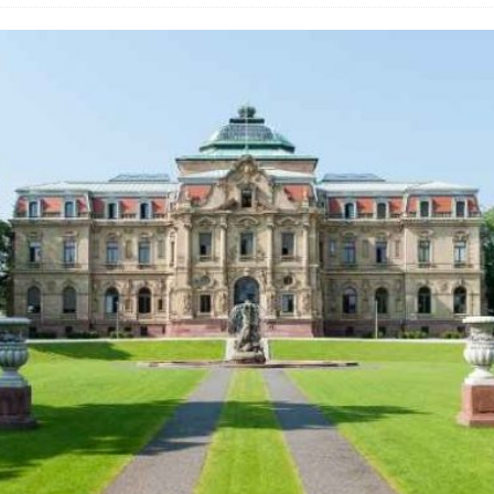
 Fold 8 & Fold 8 Ultra – Das sind die neuen Modelle
 die Handynummer unsichtbar – Die Benutzernamen kommen
teil – Verbraucherrechte bei Online-Kündigung gestärkt
eltweit aktive Phishing-Plattform „Kratos“ – Hunderttausende Opfer
er Verbraucher gestärkt – Gerichtsurteil zu Apple