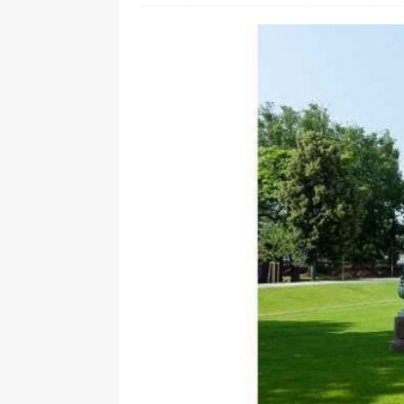
[ 24. Juli 2026 ]
Samsung Galaxy Z
[ 22. Juli 2026 ]
WhatsApp macht
[ 21. Juli 2026 ]
Wichtiges BGH-Ur
[ 20. Juli 2026 ]
BKA zerschlägt w
betroffen
[ 5. August 2026 ]
Wahlfreiheit d