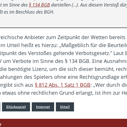
ot im Sinne des
§ 134 BGB
darstellen (…). Aus diesem Verstoß dürft
ißt es im Beschluss des BGH.
eichische Anbieter zum Zeitpunkt der Wetten bereits
m Urteil heißt es hierzu: „Maßgeblich für die Beurteil
eitpunkt des Verstoßes geltende Verbotsgesetz.“ Laut 
V um Verbote im Sinne des § 134 BGB. Eine Ausnahm
e benötigte Lizenz, um die sich dieser bemüht, rech
 Zahlungen des Spielers ohne eine Rechtsgrundlage er
ergibt sich aus
§ 812 Abs. 1 Satz 1 BGB
: „Wer durch di
etwas ohne rechtlichen Grund erlangt, ist ihm zur He
Glücksspiel
Internet
Urteil
r