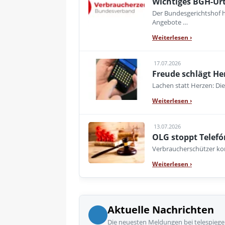
Wichtiges BGH-Urt
Der Bundesgerichtshof h
Angebote …
Weiterlesen
›
17.07.2026
Freude schlägt He
Lachen statt Herzen: Die
Weiterlesen
›
13.07.2026
OLG stoppt Telefó
Verbraucherschützer kon
Weiterlesen
›
Aktuelle Nachrichten
Die neuesten Meldungen bei telespiege