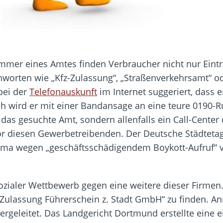
mmer eines Amtes finden Verbraucher nicht nur Eintr
ichworten wie „Kfz-Zulassung“, „Straßenverkehrsamt“ 
bei der
Telefonauskunft
im Internet suggeriert, dass 
ich wird er mit einer Bandansage an eine teure 0190
as gesuchte Amt, sondern allenfalls ein Call-Center 
 diesen Gewerbetreibenden. Der Deutsche Städteta
rma wegen „geschäftsschädigendem Boykott-Aufruf“ v
ozialer Wettbewerb gegen eine weitere dieser Firmen
fz Zulassung Führerschein z. Stadt GmbH“ zu finden. 
ergeleitet. Das Landgericht Dortmund erstellte eine e