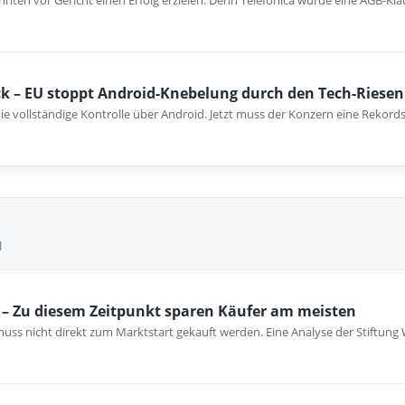
nten vor Gericht einen Erfolg erzielen. Denn Telefónica wurde eine AGB-Kla
k – EU stoppt Android-Knebelung durch den Tech-Riesen
ie vollständige Kontrolle über Android. Jetzt muss der Konzern eine Rekord
l
– Zu diesem Zeitpunkt sparen Käufer am meisten
ss nicht direkt zum Marktstart gekauft werden. Eine Analyse der Stiftung 