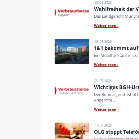
05.08.2026
Wahlfreiheit der V
Das Landgericht München
Weiterlesen
›
03.08.2026
1&1 bekommt auf d
Ein Mobilfunktarif mit 
Weiterlesen
›
21.07.2026
Wichtiges BGH-Urt
Der Bundesgerichtshof h
Angebote …
Weiterlesen
›
13.07.2026
OLG stoppt Telefó