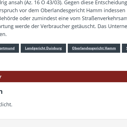
rig ansah (Az. 16 O 43/03). Gegen diese Entscheidung
terspruch vor dem Oberlandesgericht Hamm indessen 
ehörde oder zumindest eine vom Straßenverkehrsamt a
rwartung werde der Verbraucher getäuscht. Das Unte
en.
Dortmund
Landgericht Duisburg
Oberlandesgericht Hamm
r
n
licht.