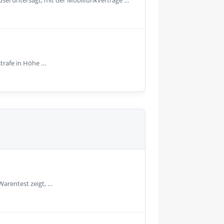
usel untersagt, mit der Mobilfunkverträge …
strafe in Höhe …
Warentest zeigt, …