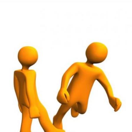
 Fold 8 & Fold 8 Ultra – Das sind die neuen Modelle
 die Handynummer unsichtbar – Die Benutzernamen kommen
teil – Verbraucherrechte bei Online-Kündigung gestärkt
eltweit aktive Phishing-Plattform „Kratos“ – Hunderttausende Opfer
er Verbraucher gestärkt – Gerichtsurteil zu Apple