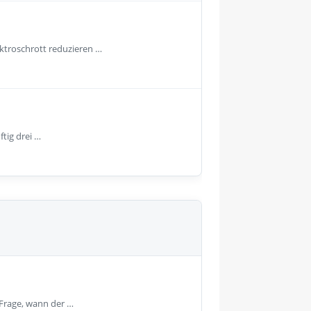
ektroschrott reduzieren …
ftig drei …
 Frage, wann der …