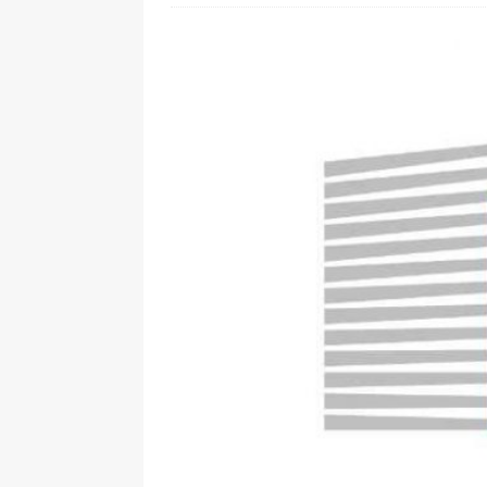
[ 24. Juli 2026 ]
Samsung Galaxy Z
[ 22. Juli 2026 ]
WhatsApp macht
[ 21. Juli 2026 ]
Wichtiges BGH-Ur
[ 20. Juli 2026 ]
BKA zerschlägt w
betroffen
[ 5. August 2026 ]
Wahlfreiheit d