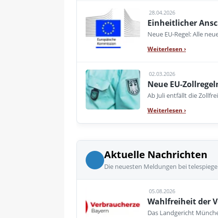
28.04.2026
Einheitlicher Ansc
Neue EU-Regel: Alle neue
Weiterlesen
›
02.03.2026
Neue EU-Zollregeln
Ab Juli entfällt die Zollf
Weiterlesen
›
Aktuelle Nachrichten
Die neuesten Meldungen bei telespiege
05.08.2026
Wahlfreiheit der V
Das Landgericht München