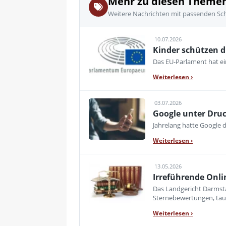
Mehr zu diesen Theme
Weitere Nachrichten mit passenden Sc
10.07.2026
Kinder schützen d
Das EU-Parlament hat e
Weiterlesen
›
03.07.2026
Google unter Druc
Jahrelang hatte Google d
Weiterlesen
›
13.05.2026
Irreführende Onli
Das Landgericht Darmsta
Sternebewertungen, tä
Weiterlesen
›