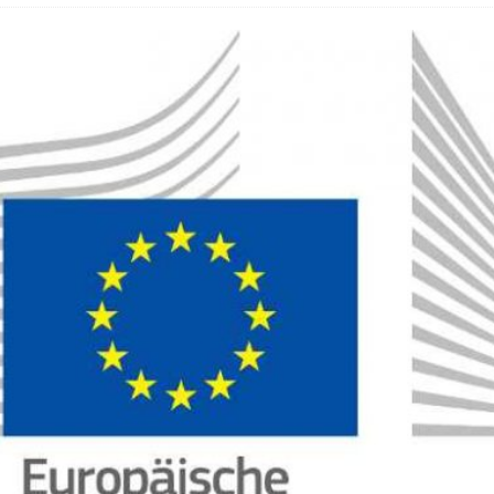
 Fold 8 & Fold 8 Ultra – Das sind die neuen Modelle
 die Handynummer unsichtbar – Die Benutzernamen kommen
teil – Verbraucherrechte bei Online-Kündigung gestärkt
eltweit aktive Phishing-Plattform „Kratos“ – Hunderttausende Opfer
er Verbraucher gestärkt – Gerichtsurteil zu Apple