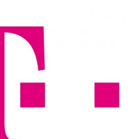
 Fold 8 & Fold 8 Ultra – Das sind die neuen Modelle
 die Handynummer unsichtbar – Die Benutzernamen kommen
teil – Verbraucherrechte bei Online-Kündigung gestärkt
eltweit aktive Phishing-Plattform „Kratos“ – Hunderttausende Opfer
er Verbraucher gestärkt – Gerichtsurteil zu Apple