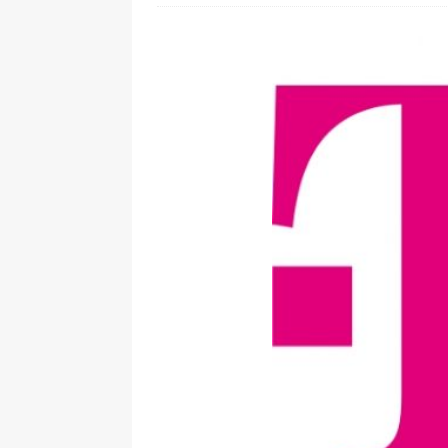
[ 24. Juli 2026 ]
Samsung Galaxy Z
[ 22. Juli 2026 ]
WhatsApp macht
[ 21. Juli 2026 ]
Wichtiges BGH-Ur
[ 20. Juli 2026 ]
BKA zerschlägt w
betroffen
[ 5. August 2026 ]
Wahlfreiheit d