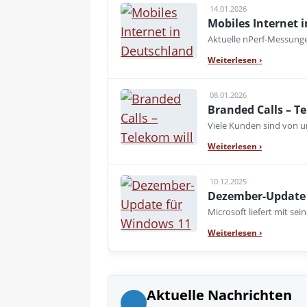
14.01.2026
Mobiles Internet i
Aktuelle nPerf-Messung
Weiterlesen
›
08.01.2026
Branded Calls – T
Viele Kunden sind von 
Weiterlesen
›
10.12.2025
Dezember-Update 
Microsoft liefert mit s
Weiterlesen
›
Aktuelle Nachrichten