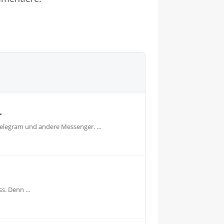
r
, Telegram und andere Messenger. …
uss. Denn …