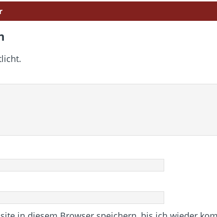
r
n
licht.
te in diesem Browser speichern, bis ich wieder ko