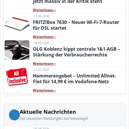
jetzt massiv in der Kritik steht
Weiterlesen
›
11.06.2026
FRITZ!Box 7630 – Neuer Wi-Fi-7-Router
für DSL startet
Weiterlesen
›
05.05.2026
OLG Koblenz kippt zentrale 1&1-AGB –
Stärkung der Verbraucherrechte
Weiterlesen
›
12.02.2026
Hammerangebot – Unlimited Allnet-
Flat für 14,99 € im Vodafone-Netz
Weiterlesen
›
Aktuelle Nachrichten
Die neuesten Meldungen bei telespiegel
05.08.2026