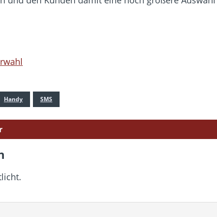
erwahl
Handy
SMS
r
n
licht.