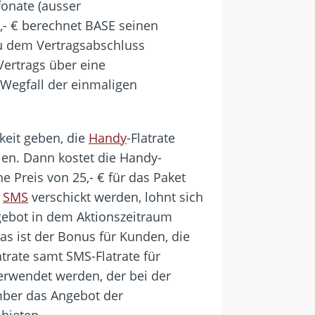
fonate (ausser
,- € berechnet BASE seinen
zu dem Vertragsabschluss
Vertrags über eine
n Wegfall der einmaligen
keit geben, die
Handy
-Flatrate
llen. Dann kostet die Handy-
he Preis von 25,- € für das Paket
g
SMS
verschickt werden, lohnt sich
ngebot in dem Aktionszeitraum
as ist der Bonus für Kunden, die
trate samt SMS-Flatrate für
 verwendet werden, der bei der
mber das Angebot der
bieten.