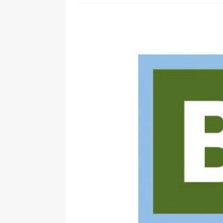
[ 24. Juli 2026 ]
Samsung Galaxy Z
[ 22. Juli 2026 ]
WhatsApp macht
[ 21. Juli 2026 ]
Wichtiges BGH-Ur
[ 20. Juli 2026 ]
BKA zerschlägt w
betroffen
[ 5. August 2026 ]
Wahlfreiheit d