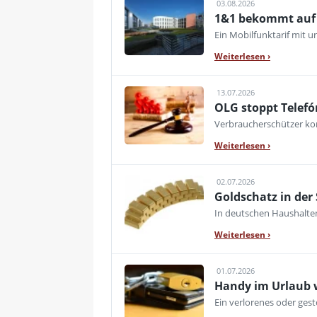
03.08.2026
1&1 bekommt auf d
Ein Mobilfunktarif mit 
Weiterlesen
›
13.07.2026
OLG stoppt Telefó
Verbraucherschützer kon
Weiterlesen
›
02.07.2026
Goldschatz in der
In deutschen Haushalte
Weiterlesen
›
01.07.2026
Handy im Urlaub w
Ein verlorenes oder ges