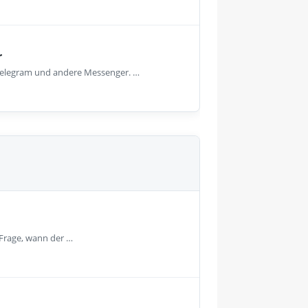
r
, Telegram und andere Messenger. …
 Frage, wann der …