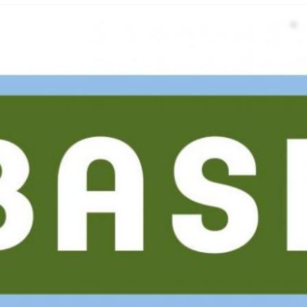
 Fold 8 & Fold 8 Ultra – Das sind die neuen Modelle
 die Handynummer unsichtbar – Die Benutzernamen kommen
teil – Verbraucherrechte bei Online-Kündigung gestärkt
eltweit aktive Phishing-Plattform „Kratos“ – Hunderttausende Opfer
er Verbraucher gestärkt – Gerichtsurteil zu Apple