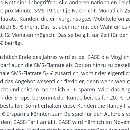
-Netz sind inbegriffen. Alle anderen nationalen Tele
 pro Minute, SMS 19 Cent je Nachricht. Monatlich 25
latrate. Kunden, die ein vergünstigtes Mobiltelefon 
h 5,- € mehr. Das ist aber nur mit der Wahl eines 
tt 12 Monaten möglich. Das selbe gilt zur Zeit für de
€ beträgt.
htlich Ende des Jahres wird es bei BASE die Möglich
darf auch die SMS-Flatrate als Option hinzu zu beste
onale SMS-Flatrate 5,- € zusätzlich, womit der eigentlic
rd das Angebot wesentlich flexibler, denn wenn weni
icht und er kann monatlich 5,- € sparen. Wird das A
nem der Shops, bekommt der Kunde beides für 20,- €. D
bestellen. Somit erhalten diese Kunden die Handy-Fla
 5,- € Ersparnis könnten zum Beispiel für den Aufpreis
 dem BASE-Tarif anfällt. BASE wird nämlich im Nove
n und den Kunden damit eine noch größere Auswahl 