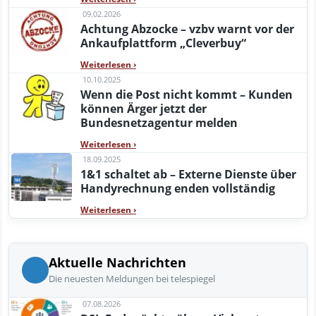
09.02.2026
Achtung Abzocke – vzbv warnt vor der
Ankaufplattform „Cleverbuy“
Weiterlesen
›
10.10.2025
Wenn die Post nicht kommt – Kunden
können Ärger jetzt der
Bundesnetzagentur melden
Weiterlesen
›
18.09.2025
1&1 schaltet ab – Externe Dienste über
Handyrechnung enden vollständig
Weiterlesen
›
Aktuelle Nachrichten
Die neuesten Meldungen bei telespiegel
07.08.2026