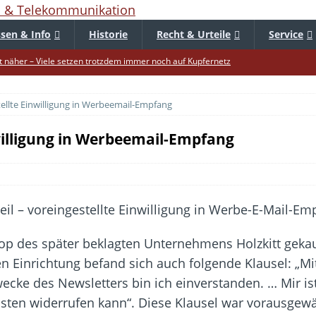
sen & Info
Historie
Recht & Urteile
Service
 näher – Viele setzen trotzdem immer noch auf Kupfernetz
er Verbraucher gestärkt – Gerichtsurteil zu Apple
tellte Einwilligung in Werbeemail-Empfang
uf – Zu diesem Zeitpunkt sparen Käufer am meisten
f die Mütze – Unklare Unlimited-Klauseln sind unzulässig
nwilligung in Werbeemail-Empfang
tur startet – Diese neuen Regeln gelten ab morgen
 warnt – Raffinierte, neue WhatsApp-Betrugsmasche
bar? – Warum viele Beschäftigte nicht abschalten
Fold 8 & Fold 8 Ultra – Das sind die neuen Modelle
op des später beklagten Unternehmens Holzkitt gekau
die Handynummer unsichtbar – Die Benutzernamen kommen
n Einrichtung befand sich auch folgende Klausel: „Mi
teil – Verbraucherrechte bei Online-Kündigung gestärkt
ke des Newsletters bin ich einverstanden. … Mir ist
osten widerrufen kann“. Diese Klausel war vorausgewä