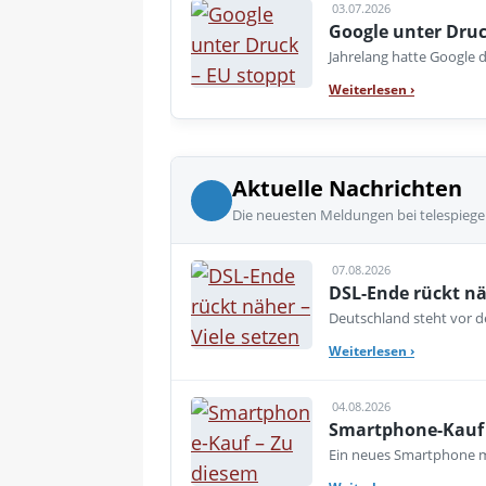
03.07.2026
Google unter Druc
Jahrelang hatte Google d
Weiterlesen
›
Aktuelle Nachrichten
Die neuesten Meldungen bei telespiege
07.08.2026
DSL-Ende rückt nä
Deutschland steht vor de
Weiterlesen
›
04.08.2026
Smartphone-Kauf 
Ein neues Smartphone mu