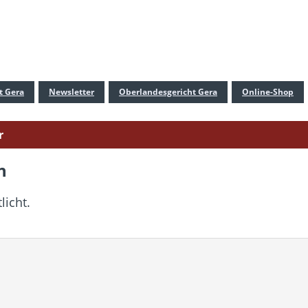
t Gera
Newsletter
Oberlandesgericht Gera
Online-Shop
r
n
licht.