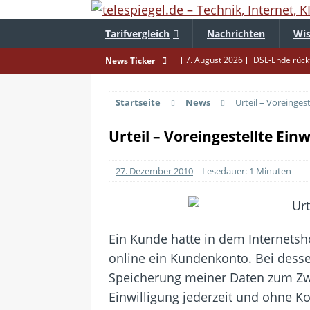
Tarifvergleich
Nachrichten
Wis
[ 7. August 2026 ]
DSL-Ende rückt
News Ticker
[ 5. August 2026 ]
Wahlfreiheit d
Startseite
News
Urteil – Voreinges
[ 4. August 2026 ]
Smartphone-Ka
[ 3. August 2026 ]
1&1 bekommt au
Urteil – Voreingestellte Ei
[ 30. Juli 2026 ]
Recht auf Repara
27. Dezember 2010
Lesedauer: 1 Minuten
[ 29. Juli 2026 ]
Achtung: Polizei
[ 28. Juli 2026 ]
Im Urlaub erreich
[ 24. Juli 2026 ]
Samsung Galaxy Z 
Ein Kunde hatte in dem Internetsh
[ 22. Juli 2026 ]
WhatsApp macht 
online ein Kundenkonto. Bei desse
[ 21. Juli 2026 ]
Wichtiges BGH-Ur
Speicherung meiner Daten zum Zwec
Einwilligung jederzeit und ohne K