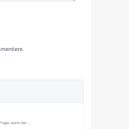
mmentiere.
 Frage, wann der …