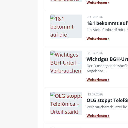
Weiterlesen
›
03.08.2026
1&1 bekommt auf d
Ein Mobilfunktarif mit 
Weiterlesen
›
21.07.2026
Wichtiges BGH-Urt
Der Bundesgerichtshof h
Angebote …
Weiterlesen
›
13.07.2026
OLG stoppt Telefó
Verbraucherschützer kon
Weiterlesen
›