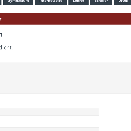
Gymnasium
Internetseite
Lehrer
Schüler
Urteil
r
n
licht.