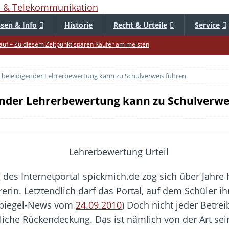
sen & Info
Historie
Recht & Urteile
Service
uf – Zu diesem Zeitpunkt sparen Käufer am meisten
f die Mütze – Unklare Unlimited-Klauseln sind unzulässig
t beleidigender Lehrerbewertung kann zu Schulverweis führen
tur startet – Diese neuen Regeln gelten ab morgen
 warnt – Raffinierte, neue WhatsApp-Betrugsmasche
gender Lehrerbewertung kann zu Schulverwe
bar? – Warum viele Beschäftigte nicht abschalten
Fold 8 & Fold 8 Ultra – Das sind die neuen Modelle
die Handynummer unsichtbar – Die Benutzernamen kommen
teil – Verbraucherrechte bei Online-Kündigung gestärkt
 des Internetportal spickmich.de zog sich über Jahre 
ltweit aktive Phishing-Plattform „Kratos“ – Hunderttausende Opfer
rin. Letztendlich darf das Portal, auf dem Schüler i
espiegel-News vom
24.09.2010
) Doch nicht jeder Betrei
iche Rückendeckung. Das ist nämlich von der Art se
er Verbraucher gestärkt – Gerichtsurteil zu Apple