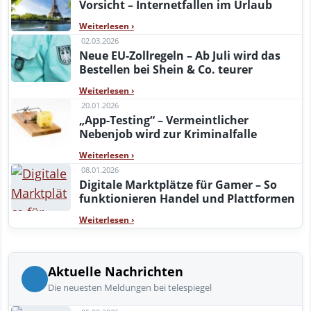
Vorsicht – Internetfallen im Urlaub
Weiterlesen
›
02.03.2026
Neue EU-Zollregeln – Ab Juli wird das
Bestellen bei Shein & Co. teurer
Weiterlesen
›
20.01.2026
„App-Testing“ – Vermeintlicher
Nebenjob wird zur Kriminalfalle
Weiterlesen
›
08.01.2026
Digitale Marktplätze für Gamer – So
funktionieren Handel und Plattformen
Weiterlesen
›
Aktuelle Nachrichten
Die neuesten Meldungen bei telespiegel