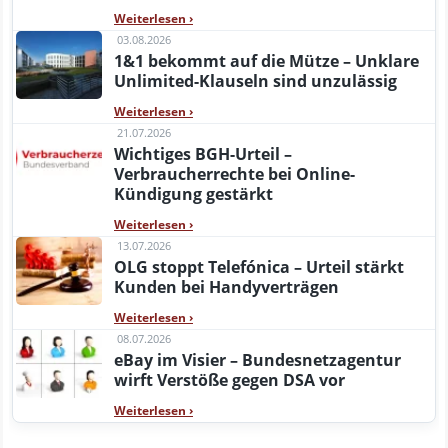
Weiterlesen
›
03.08.2026
1&1 bekommt auf die Mütze – Unklare
Unlimited-Klauseln sind unzulässig
Weiterlesen
›
21.07.2026
Wichtiges BGH-Urteil –
Verbraucherrechte bei Online-
Kündigung gestärkt
Weiterlesen
›
13.07.2026
OLG stoppt Telefónica – Urteil stärkt
Kunden bei Handyverträgen
Weiterlesen
›
08.07.2026
eBay im Visier – Bundesnetzagentur
wirft Verstöße gegen DSA vor
Weiterlesen
›