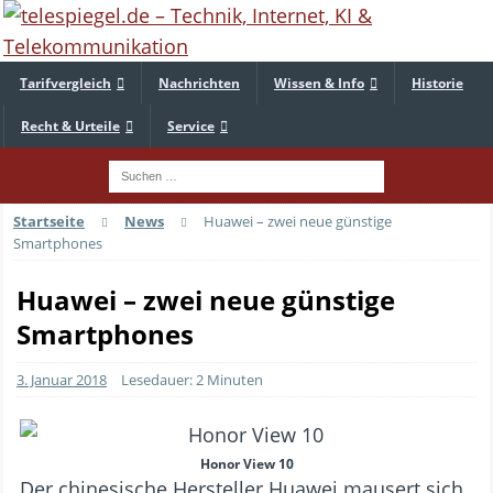
Tarifvergleich
Nachrichten
Wissen & Info
Historie
Recht & Urteile
Service
Startseite
News
Huawei – zwei neue günstige
Smartphones
Huawei – zwei neue günstige
Smartphones
3. Januar 2018
Lesedauer: 2 Minuten
Honor View 10
Der chinesische Hersteller Huawei mausert sich