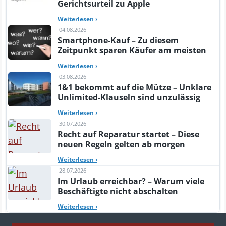
Gerichtsurteil zu Apple
Weiterlesen
›
04.08.2026
Smartphone-Kauf – Zu diesem
Zeitpunkt sparen Käufer am meisten
Weiterlesen
›
03.08.2026
1&1 bekommt auf die Mütze – Unklare
Unlimited-Klauseln sind unzulässig
Weiterlesen
›
30.07.2026
Recht auf Reparatur startet – Diese
neuen Regeln gelten ab morgen
Weiterlesen
›
28.07.2026
Im Urlaub erreichbar? – Warum viele
Beschäftigte nicht abschalten
Weiterlesen
›