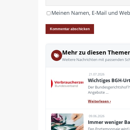
Meinen Namen, E-Mail und Websi
Mehr zu diesen Theme
Weitere Nachrichten mit passenden Sc
21.07.2026
Wichtiges BGH-Urt
Der Bundesgerichtshof h
Angebote …
Weiterlesen
›
09.06.2026
Immer weniger Ba
Das Portemonnaie wird i