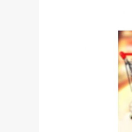
[ 24. Juli 2026 ]
Samsung Galaxy Z
[ 22. Juli 2026 ]
WhatsApp macht
[ 21. Juli 2026 ]
Wichtiges BGH-Ur
[ 20. Juli 2026 ]
BKA zerschlägt w
betroffen
[ 5. August 2026 ]
Wahlfreiheit d