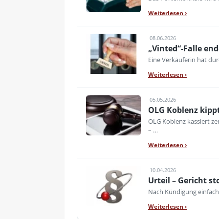
Weiterlesen
›
08.06.2026
„Vinted“-Falle en
Eine Verkäuferin hat dur
Weiterlesen
›
05.05.2026
OLG Koblenz kippt
OLG Koblenz kassiert ze
– …
Weiterlesen
›
10.04.2026
Urteil – Gericht 
Nach Kündigung einfach w
Weiterlesen
›