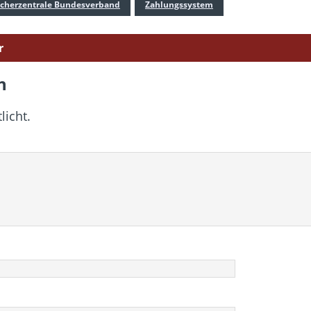
cherzentrale Bundesverband
Zahlungssystem
r
n
licht.