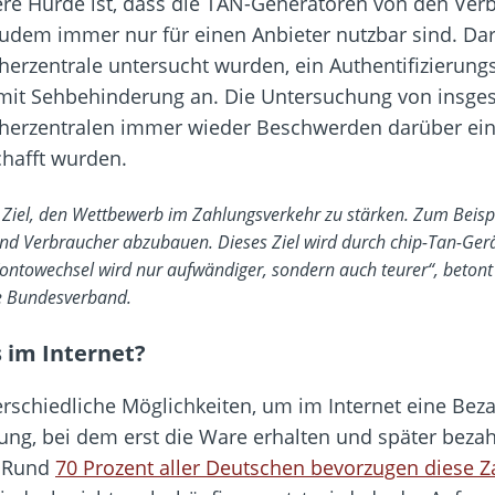
ere Hürde ist, dass die TAN-Generatoren von den Ver
dem immer nur für einen Anbieter nutzbar sind. Darü
cherzentrale untersucht wurden, ein Authentifizierun
it Sehbehinderung an. Die Untersuchung von insge
cherzentralen immer wieder Beschwerden darüber ei
chafft wurden.
as Ziel, den Wettbewerb im Zahlungsverkehr zu stärken. Zum Beis
 Verbraucher abzubauen. Dieses Ziel wird durch chip-Tan-Geräte,
Kontowechsel wird nur aufwändiger, sondern auch teurer“, beton
e Bundesverband.
 im Internet?
terschiedliche Möglichkeiten, um im Internet eine Bez
ung, bei dem erst die Ware erhalten und später bezahl
. Rund
70 Prozent aller Deutschen bevorzugen diese Z