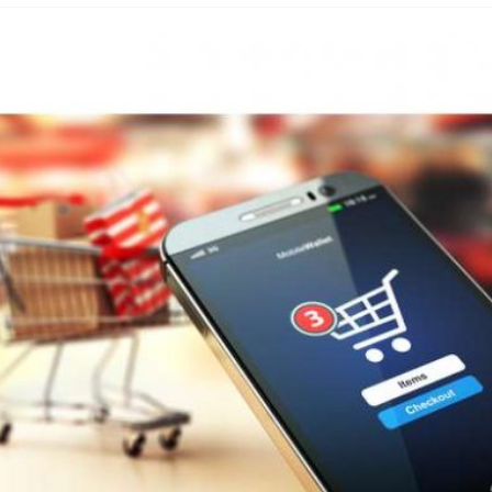
 Fold 8 & Fold 8 Ultra – Das sind die neuen Modelle
 die Handynummer unsichtbar – Die Benutzernamen kommen
teil – Verbraucherrechte bei Online-Kündigung gestärkt
eltweit aktive Phishing-Plattform „Kratos“ – Hunderttausende Opfer
er Verbraucher gestärkt – Gerichtsurteil zu Apple