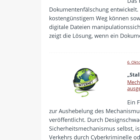
Das 
Dokumentenfälschung entwickelt.
kostengünstigem Weg können sow
digitale Dateien manipulationssi
zeigt die Lösung, wenn ein Dokum
6. Okt
„Stal
Mecha
ausg
Ein 
zur Aushebelung des Mechanismus 
veröffentlicht. Durch Designschwa
Sicherheitsmechanismus selbst, is
Verkehrs durch Cyberkriminelle od