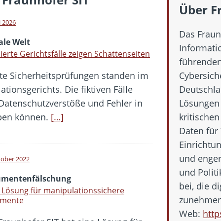
 Fold 8 & Fold 8 Ultra – Das sind die neuen Modelle
Über F
 die Handynummer unsichtbar – Die Benutzernamen kommen
i 2026
Das Fraunh
teil – Verbraucherrechte bei Online-Kündigung gestärkt
ale Welt
Informatio
eltweit aktive Phishing-Plattform „Kratos“ – Hunderttausende Opfer
ierte Gerichtsfälle zeigen Schattenseiten
führenden
nte Sicherheitsprüfungen standen im
Cybersich
er Verbraucher gestärkt – Gerichtsurteil zu Apple
tionsgerichts. Die fiktiven Fälle
Deutschla
 Datenschutzverstöße und Fehler in
Lösungen 
aben können.
[…]
kritischen
Daten für 
Einrichtu
und enger
tober 2022
und Politi
mentenfälschung
bei, die d
Lösung für manipulationssichere
zunehmend
mente
Web:
http