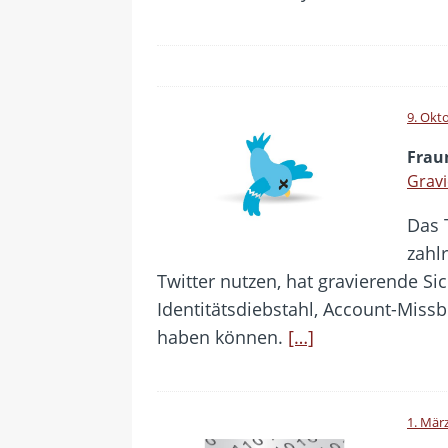
9. Okt
Frau
Gravi
Das T
zahl
Twitter nutzen, hat gravierende Si
Identitätsdiebstahl, Account-Miss
haben können.
[…]
1. Mär