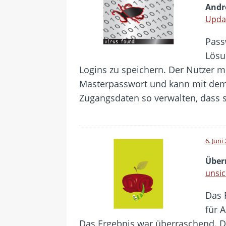
Andr
Updat
Pass
Lösu
Logins zu speichern. Der Nutzer m
Masterpasswort und kann mit dem
Zugangsdaten so verwalten, dass s
6. Juni
Über
unsic
Das 
für 
Das Ergebnis war überraschend. De