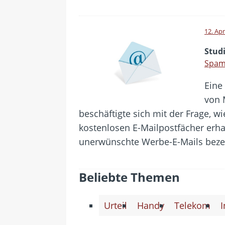
12. Apr
Studi
Spam 
Eine 
von 
beschäftigte sich mit der Frage, w
kostenlosen E-Mailpostfächer erh
unerwünschte Werbe-E-Mails beze
Beliebte Themen
Urteil
Handy
Telekom
I