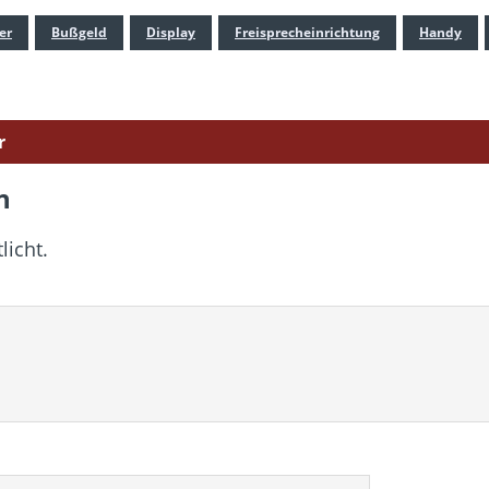
er
Bußgeld
Display
Freisprecheinrichtung
Handy
r
n
licht.