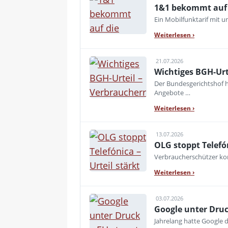
1&1 bekommt auf d
Ein Mobilfunktarif mit 
Weiterlesen
›
21.07.2026
Wichtiges BGH-Urt
Der Bundesgerichtshof h
Angebote …
Weiterlesen
›
13.07.2026
OLG stoppt Telefó
Verbraucherschützer kon
Weiterlesen
›
03.07.2026
Google unter Druc
Jahrelang hatte Google d