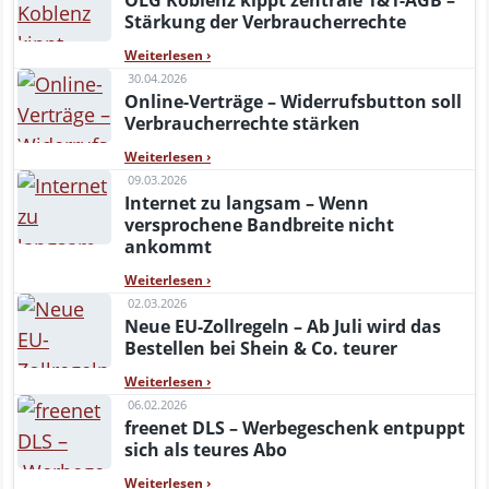
OLG Koblenz kippt zentrale 1&1-AGB –
Stärkung der Verbraucherrechte
Weiterlesen
›
30.04.2026
Online-Verträge – Widerrufsbutton soll
Verbraucherrechte stärken
Weiterlesen
›
09.03.2026
Internet zu langsam – Wenn
versprochene Bandbreite nicht
ankommt
Weiterlesen
›
02.03.2026
Neue EU-Zollregeln – Ab Juli wird das
Bestellen bei Shein & Co. teurer
Weiterlesen
›
06.02.2026
freenet DLS – Werbegeschenk entpuppt
sich als teures Abo
Weiterlesen
›