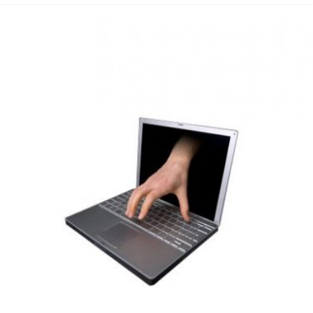
 Fold 8 & Fold 8 Ultra – Das sind die neuen Modelle
 die Handynummer unsichtbar – Die Benutzernamen kommen
teil – Verbraucherrechte bei Online-Kündigung gestärkt
eltweit aktive Phishing-Plattform „Kratos“ – Hunderttausende Opfer
er Verbraucher gestärkt – Gerichtsurteil zu Apple