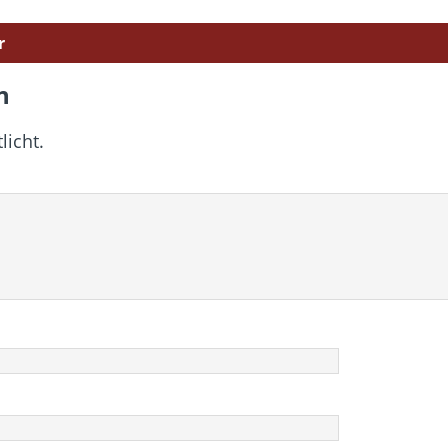
r
n
licht.