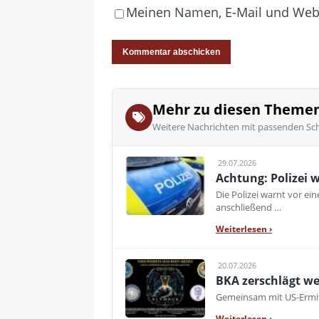
Meinen Namen, E-Mail und Websi
Mehr zu diesen Theme
Weitere Nachrichten mit passenden Sc
29.07.2026
Achtung: Polizei 
Die Polizei warnt vor e
anschließend …
Weiterlesen
›
20.07.2026
BKA zerschlägt we
Gemeinsam mit US-Ermitt
Weiterlesen
›