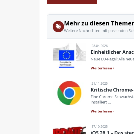
Mehr zu diesen Theme
Weitere Nachrichten mit passenden Sc
28.04.2026
Einheitlicher Ansc
Neue EU-Regel: Alle neue
Weiterlesen
›
21.11.2025
Kritische Chrome-
Eine Chrome-Schwachstell
installiert …
Weiterlesen
›
17.10.2025
iOS 26.1 – Das st