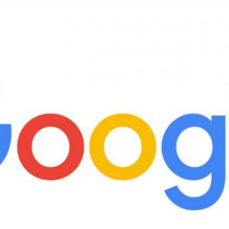
 Fold 8 & Fold 8 Ultra – Das sind die neuen Modelle
 die Handynummer unsichtbar – Die Benutzernamen kommen
teil – Verbraucherrechte bei Online-Kündigung gestärkt
eltweit aktive Phishing-Plattform „Kratos“ – Hunderttausende Opfer
er Verbraucher gestärkt – Gerichtsurteil zu Apple