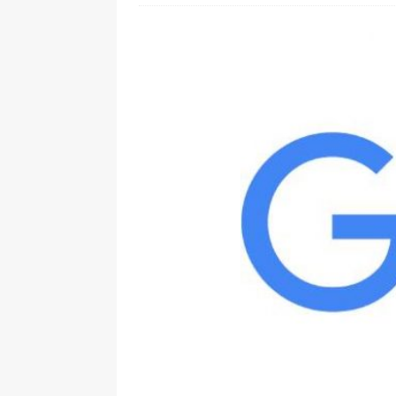
[ 24. Juli 2026 ]
Samsung Galaxy Z
[ 22. Juli 2026 ]
WhatsApp macht
[ 21. Juli 2026 ]
Wichtiges BGH-Ur
[ 20. Juli 2026 ]
BKA zerschlägt w
betroffen
[ 5. August 2026 ]
Wahlfreiheit d