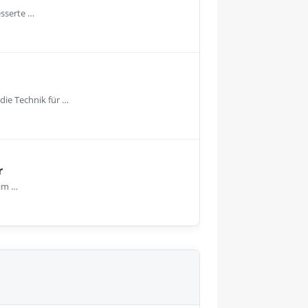
esserte …
die Technik für …
r
 im …