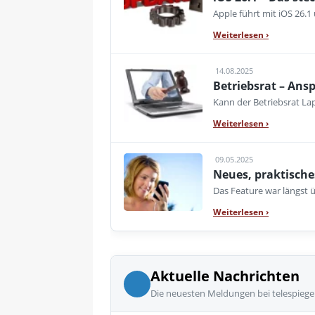
Apple führt mit iOS 26.
Weiterlesen
›
14.08.2025
Betriebsrat – Ans
Kann der Betriebsrat Lap
Weiterlesen
›
09.05.2025
Neues, praktische
Das Feature war längst ü
Weiterlesen
›
Aktuelle Nachrichten
Die neuesten Meldungen bei telespiege