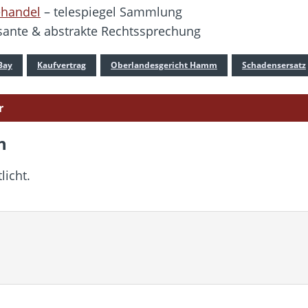
ehandel
– telespiegel Sammlung
sante & abstrakte Rechtssprechung
Bay
Kaufvertrag
Oberlandesgericht Hamm
Schadensersatz
r
n
licht.