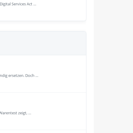
gital Services Act …
ändig ersetzen. Doch …
Warentest zeigt, …