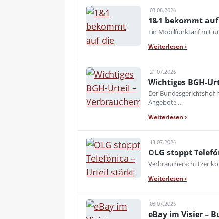
03.08.2026
1&1 bekommt auf d
Ein Mobilfunktarif mit 
Weiterlesen
›
21.07.2026
Wichtiges BGH-Urt
Der Bundesgerichtshof h
Angebote …
Weiterlesen
›
13.07.2026
OLG stoppt Telefó
Verbraucherschützer kon
Weiterlesen
›
08.07.2026
eBay im Visier – 