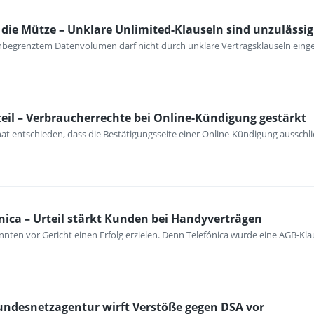
ie Mütze – Unklare Unlimited-Klauseln sind unzulässig
unbegrenztem Datenvolumen darf nicht durch unklare Vertragsklauseln ein
eil – Verbraucherrechte bei Online-Kündigung gestärkt
at entschieden, dass die Bestätigungsseite einer Online-Kündigung ausschli
nica – Urteil stärkt Kunden bei Handyverträgen
nten vor Gericht einen Erfolg erzielen. Denn Telefónica wurde eine AGB-Kla
Bundesnetzagentur wirft Verstöße gegen DSA vor