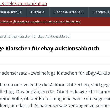
sen & Info
Historie
Recht & Urteile
Service
 näher – Viele setzen trotzdem immer noch auf Kupfernetz
er Verbraucher gestärkt – Gerichtsurteil zu Apple
zwei heftige Klatschen für ebay-Auktionsabbruch
uf – Zu diesem Zeitpunkt sparen Käufer am meisten
f die Mütze – Unklare Unlimited-Klauseln sind unzulässig
ige Klatschen für ebay-Auktionsabbruch
tur startet – Diese neuen Regeln gelten ab morgen
 warnt – Raffinierte, neue WhatsApp-Betrugsmasche
bar? – Warum viele Beschäftigte nicht abschalten
Fold 8 & Fold 8 Ultra – Das sind die neuen Modelle
ieten und vorzeitig die Auktion abbrechen, sind ge
die Handynummer unsichtbar – Die Benutzernamen kommen
lichtig. Das bestätigen das Oberlandesgericht Hamm
teil – Verbraucherrechte bei Online-Kündigung gestärkt
s keine Rolle, ob der Bieter möglicherweise ein sogena
liert, um danach Schadensersatz verlangen zu könne