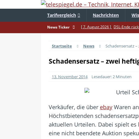
Tarifvergleich
Nachrichten
Wis
[ 7. August 2026 ]
DSL-Ende rückt
News Ticker
[ 5. August 2026 ]
Wahlfreiheit d
Startseite
News
Schadensersatz – 
[ 4. August 2026 ]
Smartphone-Ka
[ 3. August 2026 ]
1&1 bekommt au
Schadensersatz – zwei heft
[ 30. Juli 2026 ]
Recht auf Repara
13. November 2014
Lesedauer: 2 Minuten
[ 29. Juli 2026 ]
Achtung: Polizei
[ 28. Juli 2026 ]
Im Urlaub erreich
[ 24. Juli 2026 ]
Samsung Galaxy Z 
Verkäufer, die über
ebay
Waren anb
[ 22. Juli 2026 ]
WhatsApp macht 
Höchstbietenden schadensersatzpf
[ 21. Juli 2026 ]
Wichtiges BGH-Ur
aktuellen Urteilen. Dabei spielt e
eine nicht beendete Auktion speku