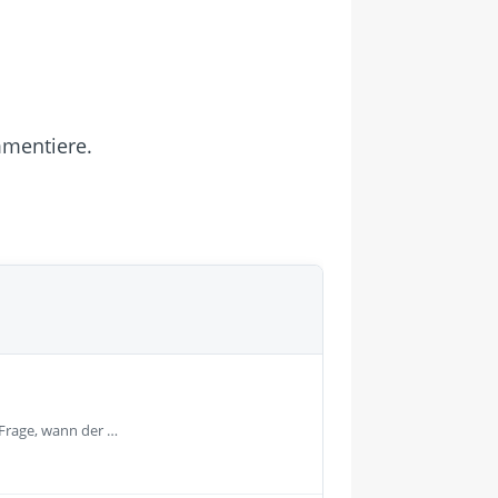
mmentiere.
 Frage, wann der …