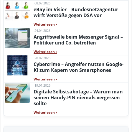
08.07.2026
eBay im Visier – Bundesnetzagentur
wirft Verstöße gegen DSA vor
Weiterlesen
›
24.04.2026
Angriffswelle beim Messenger Signal –
Politiker und Co. betroffen
Weiterlesen
›
20.02.2026
Cybercrime – Angreifer nutzen Google-
KI zum Kapern von Smartphones
Weiterlesen
›
19.01.2026
Digitale Selbstsabotage – Warum man
seinen Handy-PIN niemals vergessen
sollte
Weiterlesen
›