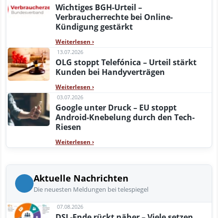
Wichtiges BGH-Urteil –
Verbraucherrechte bei Online-
Kündigung gestärkt
Weiterlesen
›
13.07.2026
OLG stoppt Telefónica – Urteil stärkt
Kunden bei Handyverträgen
Weiterlesen
›
03.07.2026
Google unter Druck – EU stoppt
Android-Knebelung durch den Tech-
Riesen
Weiterlesen
›
Aktuelle Nachrichten
Die neuesten Meldungen bei telespiegel
07.08.2026
DSL-Ende rückt näher – Viele setzen