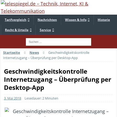
Tarifvergleich
Nachrichten
Wissen & Info
Historie
Recht & Urteile
Service
Startseite
News
Geschwindigkeitskontrolle
Internetzugang – Überprüfung per Desktop-App
Geschwindigkeitskontrolle
Internetzugang – Überprüfung per
Desktop-App
3. Mai 2018
Lesedauer: 2 Minuten