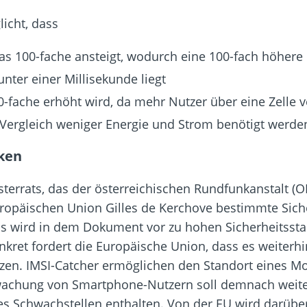
icht, dass
s 100-fache ansteigt, wodurch eine 100-fach höhere D
unter einer Millisekunde liegt
0-fache erhöht wird, da mehr Nutzer über eine Zelle
Vergleich weniger Energie und Strom benötigt werde
cken
rrats, das der österreichischen Rundfunkanstalt (ORF
uropäischen Union Gilles de Kerchove bestimmte Sich
us wird in dem Dokument vor zu hohen Sicherheitssta
kret fordert die Europäische Union, dass es weiterhi
zen. IMSI-Catcher ermöglichen den Standort eines Mob
wachung von Smartphone-Nutzern soll demnach weiter
es Schwachstellen enthalten. Von der EU wird darüber