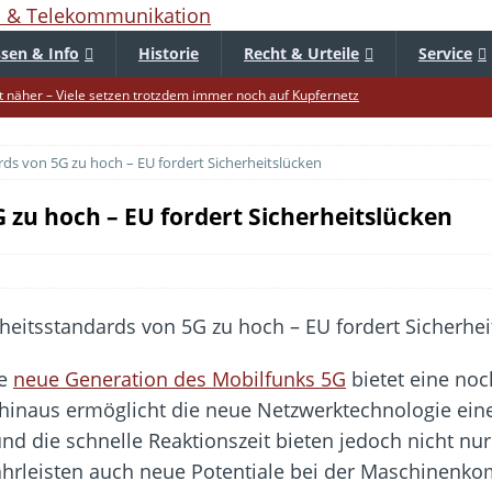
sen & Info
Historie
Recht & Urteile
Service
 näher – Viele setzen trotzdem immer noch auf Kupfernetz
er Verbraucher gestärkt – Gerichtsurteil zu Apple
rds von 5G zu hoch – EU fordert Sicherheitslücken
uf – Zu diesem Zeitpunkt sparen Käufer am meisten
f die Mütze – Unklare Unlimited-Klauseln sind unzulässig
 zu hoch – EU fordert Sicherheitslücken
tur startet – Diese neuen Regeln gelten ab morgen
 warnt – Raffinierte, neue WhatsApp-Betrugsmasche
bar? – Warum viele Beschäftigte nicht abschalten
Fold 8 & Fold 8 Ultra – Das sind die neuen Modelle
ie
neue Generation des Mobilfunks 5G
bietet eine no
die Handynummer unsichtbar – Die Benutzernamen kommen
inaus ermöglicht die neue Netzwerktechnologie eine
teil – Verbraucherrechte bei Online-Kündigung gestärkt
nd die schnelle Reaktionszeit bieten jedoch nicht n
hrleisten auch neue Potentiale bei der Maschinenk