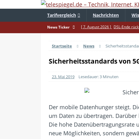
Tarifvergleich
Nachrichten
Wis
[ 7. August 2026 ]
DSL-Ende rückt
News Ticker
[ 5. August 2026 ]
Wahlfreiheit d
Startseite
News
Sicherheitsstanda
[ 4. August 2026 ]
Smartphone-Ka
[ 3. August 2026 ]
1&1 bekommt au
Sicherheitsstandards von 5G
[ 30. Juli 2026 ]
Recht auf Repara
23. Mai 2019
Lesedauer: 3 Minuten
[ 29. Juli 2026 ]
Achtung: Polizei
[ 28. Juli 2026 ]
Im Urlaub erreich
[ 24. Juli 2026 ]
Samsung Galaxy Z 
Der mobile Datenhunger steigt. D
[ 22. Juli 2026 ]
WhatsApp macht 
um Daten zu übertragen. Darüber h
[ 21. Juli 2026 ]
Wichtiges BGH-Ur
Die hohe Datenübertragungsrate u
neue Möglichkeiten, sondern gewä