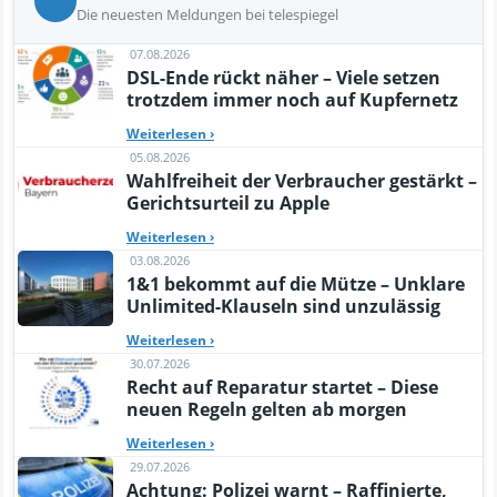
Die neuesten Meldungen bei telespiegel
07.08.2026
DSL-Ende rückt näher – Viele setzen
trotzdem immer noch auf Kupfernetz
Weiterlesen
›
05.08.2026
Wahlfreiheit der Verbraucher gestärkt –
Gerichtsurteil zu Apple
Weiterlesen
›
03.08.2026
1&1 bekommt auf die Mütze – Unklare
Unlimited-Klauseln sind unzulässig
Weiterlesen
›
30.07.2026
Recht auf Reparatur startet – Diese
neuen Regeln gelten ab morgen
Weiterlesen
›
29.07.2026
Achtung: Polizei warnt – Raffinierte,