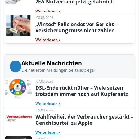
2FA-Nutzer sind jetzt gefährdet
Weiterlesen
›
08.06.2026
„Vinted“-Falle endet vor Gericht –
Versicherung muss nicht zahlen
Weiterlesen
›
Aktuelle Nachrichten
Die neuesten Meldungen bei telespiegel
07.08.2026
DSL-Ende rückt näher – Viele setzen
trotzdem immer noch auf Kupfernetz
Weiterlesen
›
05.08.2026
Wahlfreiheit der Verbraucher gestärkt –
Gerichtsurteil zu Apple
Weiterlesen
›
04.08.2026