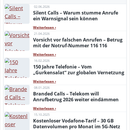
02.06.2026
Silent Calls – Warum stumme Anrufe
ein Warnsignal sein können
Weiterlesen
›
21.04.2026
Vorsicht vor falschen Anrufen – Betrug
mit der Notruf-Nummer 116 116
Weiterlesen
›
16.02.2026
150 Jahre Telefonie – Vom
„Gurkensalat“ zur globalen Vernetzung
Weiterlesen
›
08.01.2026
Branded Calls – Telekom will
Anrufbetrug 2026 weiter eindämmen
Weiterlesen
›
15.10.2025
Kostenloser Vodafone-Tarif – 30 GB
Datenvolumen pro Monat im 5G-Netz