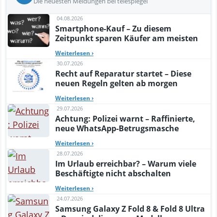
Die neuesten Meldungen bei telespiegel
04.08.2026
Smartphone-Kauf – Zu diesem
Zeitpunkt sparen Käufer am meisten
Weiterlesen
›
30.07.2026
Recht auf Reparatur startet – Diese
neuen Regeln gelten ab morgen
Weiterlesen
›
29.07.2026
Achtung: Polizei warnt – Raffinierte,
neue WhatsApp-Betrugsmasche
Weiterlesen
›
28.07.2026
Im Urlaub erreichbar? – Warum viele
Beschäftigte nicht abschalten
Weiterlesen
›
24.07.2026
Samsung Galaxy Z Fold 8 & Fold 8 Ultra