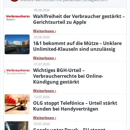
05.08.2026
Wahlfreiheit der Verbraucher gestärkt –
Gerichtsurteil zu Apple
Weiterlesen
›
03.08.2026
1&1 bekommt auf die Mütze – Unklare
Unlimited-Klauseln sind unzulässig
Weiterlesen
›
21.07.2026
Wichtiges BGH-Urteil –
Verbraucherrechte bei Online-
Kündigung gestärkt
Weiterlesen
›
13.07.2026
OLG stoppt Telefónica – Urteil stärkt
Kunden bei Handyverträgen
Weiterlesen
›
03.07.2026
Google unter Druck – EU stoppt